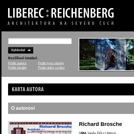
Rozšířené hledání:
Podle autora
Podle typu stavby
Podle lokality
Podle doby vzniku
Karta autora
O autorovi
Richard Brosche
1884
Janův Důl u Liberce