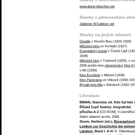
www.decin-tetschen.net
Stavby v jabloneckém okr
Jablonec lll Gablonz.net
Stavby na jiných místech
Divadlo
v Novém Boru (1925-1926)
Městské kino
ve Vrchlabí (1927)
Evangelický kostel
v České Lípě (192
1928)
Městské kino
v Trutnově (1929), v ro
2006 prošlo kino
rekonstrukcí
Kino Fr
v Aši (1930)
Kino Excelsior
v Mimoni (1930)
Kino Panorama
ve Vítkově (1930-193
Bývalé kino Alfa
v Sokolově (1932-19
Literatura
BIMAN, Stanislav, ed. Kdo byl kdo 
Říšské župě Sudety: biografická
příručka A-Z
[CD-ROM]. V Litoměřicí
Státní oblastní archiv, 2008.
Sturm, Heribert (ed.);
Biographisc
Lexikon zur Geschichte der böhm
Ländern
, Band I. A-H
; R. Oldenbour