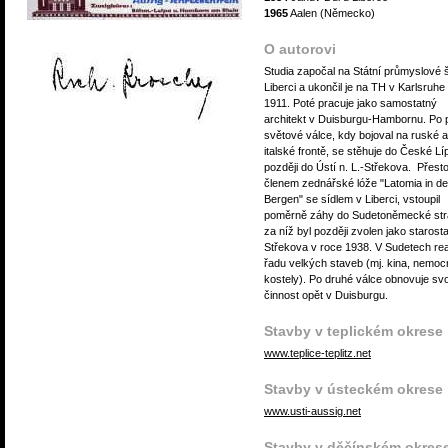
1965
Aalen (Německo)
O autorovi
Studia započal na Státní průmyslové 
Liberci a ukončil je na TH v Karlsruhe
1911. Poté pracuje jako samostatný
architekt v Duisburgu-Hambornu. Po 
světové válce, kdy bojoval na ruské a
italské frontě, se stěhuje do České Lí
později do Ústí n. L.-Střekova. Přest
členem zednářské lóže "Latomia in d
Bergen" se sídlem v Liberci, vstoupil
poměrně záhy do Sudetoněmecké str
za níž byl později zvolen jako starost
Střekova v roce 1938. V Sudetech rea
řadu velkých staveb (mj. kina, nemoc
kostely). Po druhé válce obnovuje sv
činnost opět v Duisburgu.
Stavby v teplickém okrese
www.teplice-teplitz.net
Stavby v ústeckém okrese
www.usti-aussig.net
Stavby v děčínském okres