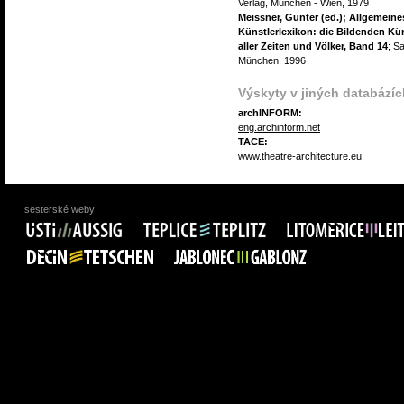
Verlag, München - Wien, 1979
Meissner, Günter (ed.); Allgemeine
Künstlerlexikon: die Bildenden Kün
aller Zeiten und Völker, Band 14
; Sa
München, 1996
Výskyty v jiných databázíc
archINFORM:
eng.archinform.net
TACE:
www.theatre-architecture.eu
sesterské weby