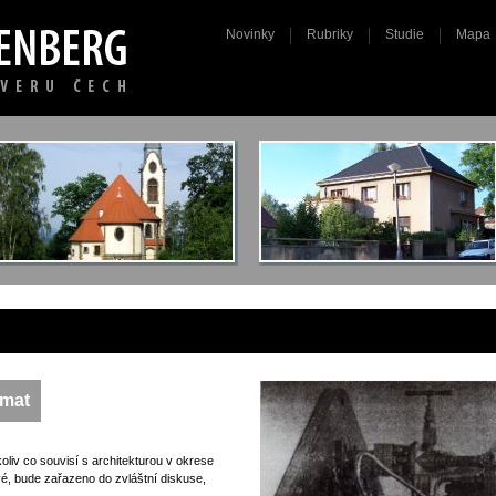
Novinky
Rubriky
Studie
Mapa
émat
oliv co souvisí s architekturou v okrese
vé, bude zařazeno do zvláštní diskuse,