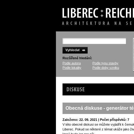
Rozšířené hledání:
Podle autora
Podle typu stavby
Podle lokality
Podle doby vzniku
Diskuse
Obecná diskuse - generátor t
Založeno: 22. 09. 2021 | Počet příspěvků: 7
V této obecné diskusi se můžete vyjádřit k čemuk
Liberec. Pokud se některé z témat ukáže jako ži