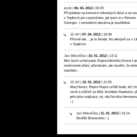
jenik
|
06. 04. 2012
|
00:20
Při pohledu na konverzi městských lázní a na osu
v Teplicích jen vzpomínám, jak jsem si v Rennes 
Georges. I nemoderní plovárna je použitelná.
JZ-AV
|
07. 04. 2012
|
19:38
Přesně tak.....je to škoda. No alespoň se v L
v Teplicích.
Jan Mikulička
|
10. 01. 2012
|
13:11
Moc bych uvítal popis Ruprechtického Dvora s jeh
neskromné přání, přiznávám, ale myslím, že ten
stavbám...
JZ-AV
|
10. 01. 2012
|
21:05
Ahoj Honzo, Repre-Rupre určitě bude, leč c
recht a můžeš se těšit. Architekt Radetzky u
jeho jeho realizace, mj. vila řezníka Herma
:-)
Jan Mikulička
|
11. 01. 2012
|
16:14
Skvělé! Bravissimo :-)