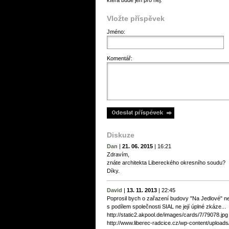
která bude jen pro něj.
Vložte příspěvek
Jméno:
Komentář:
Diskuze
Dan
|
21. 06. 2015
|
16:21
Zdravím,
znáte architekta Libereckého okresního soudu?
Díky.
David
|
13. 11. 2013
|
22:45
Poprosil bych o zařazení budovy "Na Jedlové" neb
s podílem společnosti SIAL ne její úplné zkáze...
http://static2.akpool.de/images/cards/7/79078.jpg
http://www.liberec-radcice.cz/wp-content/uploa