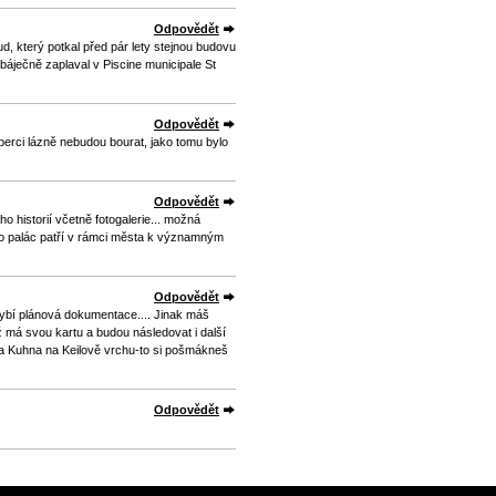
Odpovědět
d, který potkal před pár lety stejnou budovu
báječně zaplaval v Piscine municipale St
Odpovědět
iberci lázně nebudou bourat, jako tomu bylo
Odpovědět
o historií včetně fotogalerie... možná
to palác patří v rámci města k významným
Odpovědět
hybí plánová dokumentace.... Jinak máš
ž má svou kartu a budou následovat i další
nna Kuhna na Keilově vrchu-to si pošmákneš
Odpovědět