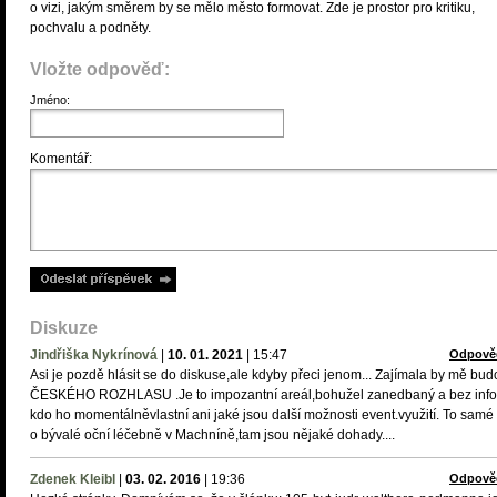
o vizi, jakým směrem by se mělo město formovat. Zde je prostor pro kritiku,
pochvalu a podněty.
Vložte odpověď:
Jméno:
Komentář:
Diskuze
Jindřiška Nykrínová
|
10. 01. 2021
|
15:47
Odpově
Asi je pozdě hlásit se do diskuse,ale kdyby přeci jenom... Zajímala by mě bu
ČESKÉHO ROZHLASU .Je to impozantní areál,bohužel zanedbaný a bez info
kdo ho momentálněvlastní ani jaké jsou další možnosti event.využití. To samé p
o bývalé oční léčebně v Machníně,tam jsou nějaké dohady....
Zdenek Kleibl
|
03. 02. 2016
|
19:36
Odpově