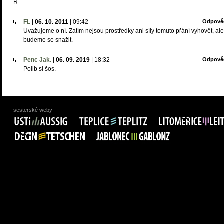
R
FL
|
06. 10. 2011
|
09:42
Odpově
Uvažujeme o ní. Zatím nejsou prostředky ani síly tomuto přání vyhovět, ale
budeme se snažit.
Penc Jak.
|
06. 09. 2019
|
18:32
Odpově
Polib si šos.
sesterské weby