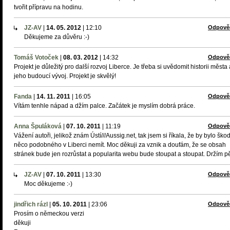
tvořit přípravu na hodinu.
JZ-AV
|
14. 05. 2012
|
12:10
Odpově
Děkujeme za důvěru :-)
Tomáš Votoček
|
08. 03. 2012
|
14:32
Odpově
Projekt je důležitý pro další rozvoj Liberce. Je třeba si uvědomit historii města 
jeho budoucí vývoj. Projekt je skvělý!
Fanda
|
14. 11. 2011
|
16:05
Odpově
Vítám tenhle nápad a džím palce. Začátek je myslím dobrá práce.
Anna Špuláková
|
07. 10. 2011
|
11:19
Odpově
Vážení autoři, jelikož znám Ústí///Aussig.net, tak jsem si říkala, že by bylo ško
něco podobného v Liberci nemít. Moc děkuji za vznik a doufám, že se obsah
stránek bude jen rozrůstat a popularita webu bude stoupat a stoupat. Držím pě
JZ-AV
|
07. 10. 2011
|
13:30
Odpově
Moc děkujeme :-)
jindřich rázl
|
05. 10. 2011
|
23:06
Odpově
Prosím o německou verzi
děkuji