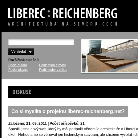
Rozšířené hledání:
Podle autora
Podle typu stavby
Podle lokality
Podle doby vzniku
Diskuse
Co si myslíte o projektu liberec-reichenberg.net?
Založeno: 21. 09. 2011 | Počet příspěvků: 21
Spustili jsme nový web, který by měl podpořit vědomí o architektuře v Liberci 
okolí. Nehodláme se věnovat jen historickým stavbám, ale chceme vyvolat i di