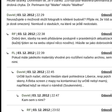
Hezké stránky. Domnívám se, že v článku: 105-byt-judr-walthera-perlmanna j
drobná chyba. Dr. Perlmann byl "Walter" nikoliv "Walther"
David
|
03. 12. 2012
|
22:29
Odpově
Neuvažujete o možnosti vložit fotografii k některé budově? Přijde mi, že Váš a
je dosti omezený. Nemluvě o stavbách, na které se ještě nedostalo.
RF
|
03. 12. 2012
|
22:38
Odpově
Dobrý den, stavby na web přidáváme postupně v pravidelných aktualizací
(každý týden se na webu objeví něco nového). Hlásíte se jako dobrovolní
FL
|
03. 12. 2012
|
22:39
Odpově
Pokud máte jakékoliv materiály vhodné pro rozšíření našeho archivu, sem
nimi.
David
|
03. 12. 2012
|
22:45
Odpově
Určitě bych našel, občas hledám staré pohlednice Liberce, resp.jejich
skeny. A třeba screen z mapy na kontaminaci by určitě nebyl marný,
například když se mluví o náměstí (Soukenném)...
David
|
03. 12. 2012
|
22:47
Odpově
Kam-sem s nimi?
RF
|
03. 12. 2012
|
23:02
Odpově