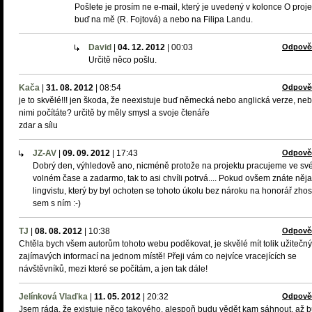
Pošlete je prosím ne e-mail, který je uvedený v kolonce O proje
buď na mě (R. Fojtová) a nebo na Filipa Landu.
David
|
04. 12. 2012
|
00:03
Odpově
Určitě něco pošlu.
Kača
|
31. 08. 2012
|
08:54
Odpově
je to skvělé!!! jen škoda, že neexistuje buď německá nebo anglická verze, neb
nimi počítáte? určitě by měly smysl a svoje čtenáře
zdar a sílu
JZ-AV
|
09. 09. 2012
|
17:43
Odpově
Dobrý den, výhledově ano, nicméně protože na projektu pracujeme ve s
volném čase a zadarmo, tak to asi chvíli potrvá.... Pokud ovšem znáte něj
lingvistu, který by byl ochoten se tohoto úkolu bez nároku na honorář zhost
sem s ním :-)
TJ
|
08. 08. 2012
|
10:38
Odpově
Chtěla bych všem autorům tohoto webu poděkovat, je skvělé mít tolik užitečn
zajímavých informací na jednom místě! Přeji vám co nejvíce vracejících se
návštěvníků, mezi které se počítám, a jen tak dále!
Jelínková Vlaďka
|
11. 05. 2012
|
20:32
Odpově
Jsem ráda, že existuje něco takového, alespoň budu vědět kam sáhnout, až 