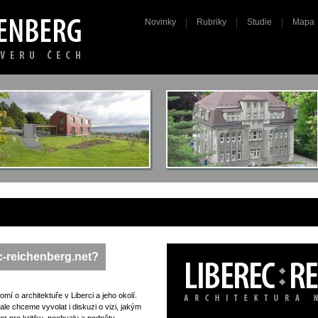
Novinky
Rubriky
Studie
Mapa
ec-reichenberg.net?
mí o architektuře v Liberci a jeho okolí.
e chceme vyvolat i diskuzi o vizi, jakým