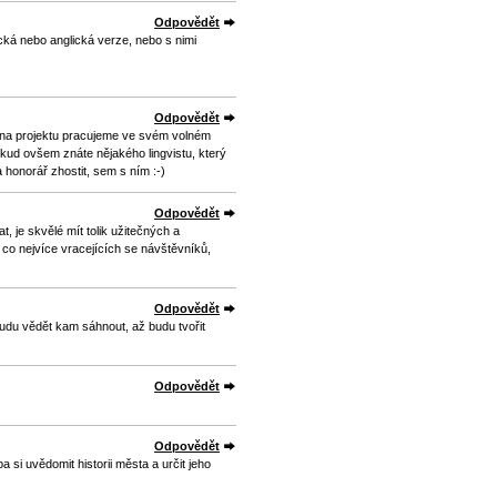
Odpovědět
ecká nebo anglická verze, nebo s nimi
Odpovědět
 na projektu pracujeme ve svém volném
Pokud ovšem znáte nějakého lingvistu, který
 honorář zhostit, sem s ním :-)
Odpovědět
 je skvělé mít tolik užitečných a
 co nejvíce vracejících se návštěvníků,
Odpovědět
udu vědět kam sáhnout, až budu tvořit
Odpovědět
Odpovědět
ba si uvědomit historii města a určit jeho