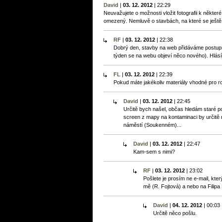
David
|
03. 12. 2012
|
22:29
Neuvažujete o možnosti vložit fotografii k některé
omezený. Nemluvě o stavbách, na které se ještě
RF
|
03. 12. 2012
|
22:38
Dobrý den, stavby na web přidáváme postupn
týden se na webu objeví něco nového). Hlásí
FL
|
03. 12. 2012
|
22:39
Pokud máte jakékoliv materiály vhodné pro r
David
|
03. 12. 2012
|
22:45
Určitě bych našel, občas hledám staré poh
screen z mapy na kontaminaci by určitě 
náměstí (Soukenném)...
David
|
03. 12. 2012
|
22:47
Kam-sem s nimi?
RF
|
03. 12. 2012
|
23:02
Pošlete je prosím ne e-mail, kte
mě (R. Fojtová) a nebo na Filipa
David
|
04. 12. 2012
|
00:03
Určitě něco pošlu.