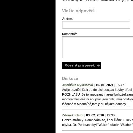
směrem by se mělo město formovat. Zde je prostor
Vložte odpověď:
Jméno:
Komentář:
Diskuze
Jindřiška Nykrínová
|
10. 01. 2021
|
15:47
Asi je pozdě hlásit se do diskuse,ale kdyby př
ROZHLASU .Je to impozantní areál,bohužel zane
momentálněvlastní ani jaké jsou další možnosti ev
léčebně v Machníně,tam jsou nějaké dohady....
Zdenek Kleibl
|
03. 02. 2016
|
19:36
Hezké stránky. Domnívám se, že v článku: 105-b
chyba. Dr. Perlmann byl "Walter" nikoliv "Walther"