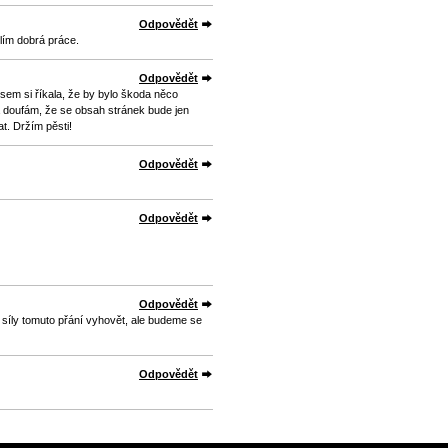
Odpovědět
lím dobrá práce.
Odpovědět
 jsem si říkala, že by bylo škoda něco
a doufám, že se obsah stránek bude jen
t. Držím pěsti!
Odpovědět
Odpovědět
Odpovědět
 síly tomuto přání vyhovět, ale budeme se
Odpovědět