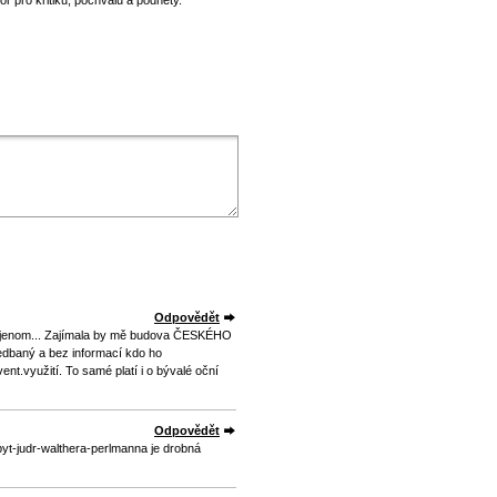
 pro kritiku, pochvalu a podněty.
Odpovědět
eci jenom... Zajímala by mě budova ČESKÉHO
dbaný a bez informací kdo ho
ent.využití. To samé platí i o bývalé oční
Odpovědět
yt-judr-walthera-perlmanna je drobná