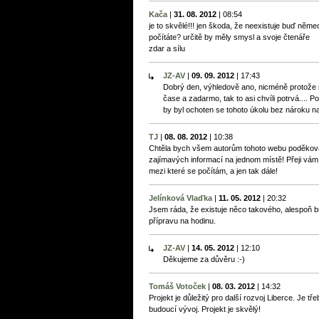
Kača
|
31. 08. 2012
|
08:54
je to skvělé!!! jen škoda, že neexistuje buď něm
počítáte? určitě by měly smysl a svoje čtenáře
zdar a sílu
JZ-AV
|
09. 09. 2012
|
17:43
Dobrý den, výhledově ano, nicméně protože
čase a zadarmo, tak to asi chvíli potrvá.... 
by byl ochoten se tohoto úkolu bez nároku na
TJ
|
08. 08. 2012
|
10:38
Chtěla bych všem autorům tohoto webu poděkovat,
zajímavých informací na jednom místě! Přeji vám
mezi které se počítám, a jen tak dále!
Jelínková Vlaďka
|
11. 05. 2012
|
20:32
Jsem ráda, že existuje něco takového, alespoň b
přípravu na hodinu.
JZ-AV
|
14. 05. 2012
|
12:10
Děkujeme za důvěru :-)
Tomáš Votoček
|
08. 03. 2012
|
14:32
Projekt je důležitý pro další rozvoj Liberce. Je tře
budoucí vývoj. Projekt je skvělý!