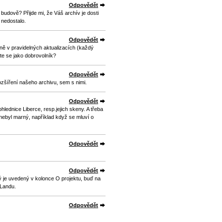
Odpovědět
 budově? Přijde mi, že Váš archív je dosti
 nedostalo.
Odpovědět
ě v pravidelných aktualizacích (každý
te se jako dobrovolník?
Odpovědět
ozšíření našeho archivu, sem s nimi.
Odpovědět
lednice Liberce, resp.jejich skeny. A třeba
nebyl marný, například když se mluví o
Odpovědět
Odpovědět
rý je uvedený v kolonce O projektu, buď na
 Landu.
Odpovědět