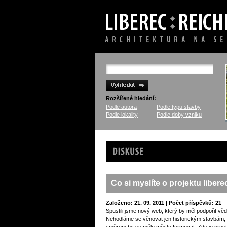
Rozšířené hledání:
Podle autora
Podle typu stavby
Podle lokality
Podle doby vzniku
Diskuse
Co si myslíte o projektu liber
Založeno: 21. 09. 2011 | Počet příspěvků: 21
Spustili jsme nový web, který by měl podpořit vědo
Nehodláme se věnovat jen historickým stavbám, al