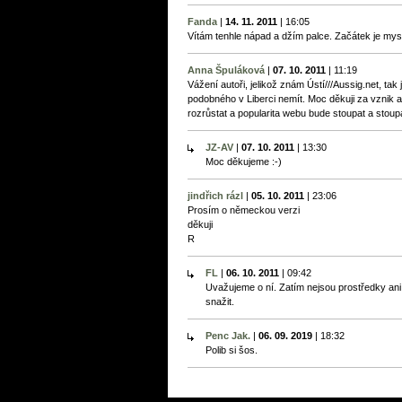
Fanda
|
14. 11. 2011
|
16:05
Vítám tenhle nápad a džím palce. Začátek je mys
Anna Špuláková
|
07. 10. 2011
|
11:19
Vážení autoři, jelikož znám Ústí///Aussig.net, tak
podobného v Liberci nemít. Moc děkuji za vznik 
rozrůstat a popularita webu bude stoupat a stoupa
JZ-AV
|
07. 10. 2011
|
13:30
Moc děkujeme :-)
jindřich rázl
|
05. 10. 2011
|
23:06
Prosím o německou verzi
děkuji
R
FL
|
06. 10. 2011
|
09:42
Uvažujeme o ní. Zatím nejsou prostředky ani
snažit.
Penc Jak.
|
06. 09. 2019
|
18:32
Polib si šos.