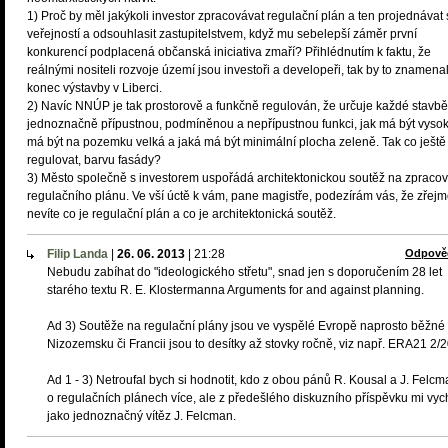
1) Proč by měl jakýkoli investor zpracovávat regulační plán a ten projednávat 
veřejností a odsouhlasit zastupitelstvem, když mu sebelepší záměr první
konkurencí podplacená občanská iniciativa zmaří? Přihlédnutím k faktu, že
reálnými nositeli rozvoje území jsou investoři a developeři, tak by to znamena
konec výstavby v Liberci.
2) Navíc NNÚP je tak prostorově a funkčně regulován, že určuje každé stavbě
jednoznačně přípustnou, podmíněnou a nepřípustnou funkci, jak má být vysok
má být na pozemku velká a jaká má být minimální plocha zeleně. Tak co ještě
regulovat, barvu fasády?
3) Město společně s investorem uspořádá architektonickou soutěž na zpracov
regulačního plánu. Ve vší úctě k vám, pane magistře, podezírám vás, že zřej
nevíte co je regulační plán a co je architektonická soutěž.
Filip Landa
|
26. 06. 2013
|
21:28
Odpově
Nebudu zabíhat do "ideologického střetu", snad jen s doporučením 28 let
starého textu R. E. Klostermanna Arguments for and against planning.
Ad 3) Soutěže na regulační plány jsou ve vyspělé Evropě naprosto běžné 
Nizozemsku či Francii jsou to desítky až stovky ročně, viz např. ERA21 2/2
Ad 1 - 3) Netroufal bych si hodnotit, kdo z obou pánů R. Kousal a J. Felcm
o regulačních plánech více, ale z předešlého diskuzního příspěvku mi vyc
jako jednoznačný vítěz J. Felcman.