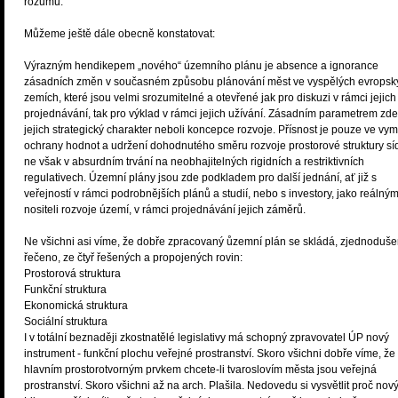
rozumu.
Můžeme ještě dále obecně konstatovat:
Výrazným hendikepem „nového“ územního plánu je absence a ignorance
zásadních změn v současném způsobu plánování měst ve vyspělých evropsk
zemích, které jsou velmi srozumitelné a otevřené jak pro diskuzi v rámci jejich
projednávání, tak pro výklad v rámci jejich užívání. Zásadním parametrem zde
jejich strategický charakter neboli koncepce rozvoje. Přísnost je pouze ve vy
ochrany hodnot a udržení dohodnutého směru rozvoje prostorové struktury síd
ne však v absurdním trvání na neobhajitelných rigidních a restriktivních
regulativech. Územní plány jsou zde podkladem pro další jednání, ať již s
veřejností v rámci podrobnějších plánů a studií, nebo s investory, jako reálným
nositeli rozvoje území, v rámci projednávání jejich záměrů.
Ne všichni asi víme, že dobře zpracovaný ůzemní plán se skládá, zjednoduš
řečeno, ze čtyř řešených a propojených rovin:
Prostorová struktura
Funkční struktura
Ekonomická struktura
Sociální struktura
I v totální beznaději zkostnatělé legislativy má schopný zpravovatel ÚP nový
instrument - funkční plochu veřejné prostranství. Skoro všichni dobře víme, že
hlavním prostorotvorným prvkem chcete-li tvaroslovím města jsou veřejná
prostranství. Skoro všichni až na arch. Plašila. Nedovedu si vysvětlit proč nov