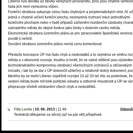
Liberce ruší desítky až stovky veřejných prosranství, proč jsou chybně vymez
řada jich není vymezena vůbec.
Funkční struktura vykazuje celou řadu chybných a proplematických míst. Ať už
jedná o chybné určení funkční plochy, nesmyslná rozhraní mezi jednotlivými
funkčními plochami nebo v řadě případů začlenění rezidenční zástavby chara
zahradního města do stejné funkce jako bloky v dolením centru města.
Ekonomická struktura územního plánu je pro zpracovatele španělská vesnice
prostě ji neřeší.
Sociální strukturu územního plánu nemá cenu komentovat.
Přestože koncepce ÚP má řadu chyb a nedostatků a to zejména ve směru roz
města a v ekonomii rozvoje, troufnu si tvrdit, že ve valné většině jsou výsledk
technokratického kompromisu obstrukcí všemožných ochránců a občanských
iniciativ, i tak by se dal z ÚP dokončit užitečný a relativně dobrý dokument, po
kterého by se mohl Liberec úspěšně rozvíjet 10 až 20 let. Ale za podmínek, že
vedení města bude mít tolik politické odvahy a odborné moudrosti a ÚP se vý
přepracuje včetně odstranění všech chyb a nedodělků.
Filip Landa
|
10. 06. 2013
|
11:46
Odpově
Tentokrát děkujeme za věcný (až na pár vět) příspěvek.