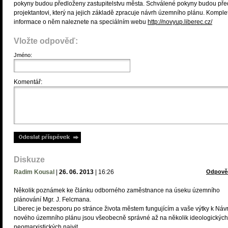
pokyny budou předloženy zastupitelstvu města. Schválené pokyny budou př
projektantovi, který na jejich základě zpracuje návrh územního plánu. Komple
informace o něm naleznete na speciálním webu
http://novyup.liberec.cz/
Vložte odpověď:
Jméno:
Komentář:
Diskuze
Radim Kousal
|
26. 06. 2013
|
16:26
Odpově
Několik poznámek ke článku odborného zaměstnance na úseku územního
plánování Mgr. J. Felcmana.
Liberec je bezesporu po stránce života městem fungujícím a vaše výtky k Náv
nového územního plánu jsou všeobecně správné až na několik ideologických
neomarxistických naivit.