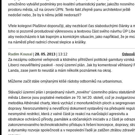
umožněno vytvářet podmínky pro kvalitní urbanistický parter, jakožto nosného
prostoru města, už na úrovni ÚPN. Tento fakt zřejmě panu architektovi ještě
nedošel nebo, že by k němu ještě nedorazil?
Vřele kolegovi Plašilovi doporučiji, aby neztrácel čas slaboduchými články a 
toho si pozorně prostudoval výkresovou a textovou část svého návrhu ÚP Lib
aby nedocházelo k tak trapným a komickým situacím, jako například, že je m
na náměstí před radnicí chovat slepice a králíky.
Radim Kousal
|
28. 05. 2013
|
13:12
Odpově
Za nezájmu odborné veřejnosti a klidného přihlížení politické garnitury vzniká
Liberci neuvěřitelný paskvil - nový územní plán. Jak by komentoval věhlasný F
Landa, zase jsem to neustál a mám několik poznámek na okraj.
Můžeme začít stále omýlanými klišé rádoby odborníků na urbanismus.
Stávající územní plán i projednaný návrh „nového“ územního plánu statutární
města Liberce jsou poplatné metodám ze 70. let 20. století, což je zvulgarizo
metodika Athénské charty, která vychází z monofunkčních ploch a segregova
dopravy. Nesrozumitelný a nevstřícný dokument vystavěný na přebujelé regul
nesmyslné restrikci, která z valné části je reakcí na narůstající agresivitu a
obstrukce ochránců přírody, památek a občanských iniciativ a z části je odra
zakonzervovaného technokratického přístupu k řešení koncepce, dopravy, str
a dynamiky rozvoje společnosti a v neposlední řadě je zatížen ztrátou zdravé