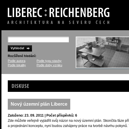
Rozšířené hledání:
Podle autora
Podle typu stavby
Podle lokality
Podle doby vzniku
Diskuse
Nový územní plán Liberce
Založeno: 23. 09. 2011 | Počet příspěvků: 6
Zde můžete veřejně vyjádřit svůj názor na nový územní plán. Skončila fáze př
a projednání konceptu, nyní budou zahájeny práce na tvorbě návrhu pokynů. 