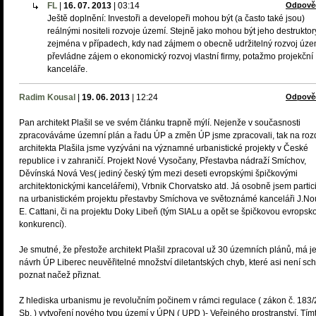
FL
|
16. 07. 2013
|
03:14
Odpově
Ještě doplnění: Investoři a developeři mohou být (a často také jsou)
reálnými nositeli rozvoje území. Stejně jako mohou být jeho destruktor
zejména v případech, kdy nad zájmem o obecně udržitelný rozvoj úze
převládne zájem o ekonomický rozvoj vlastní firmy, potažmo projekční
kanceláře.
Radim Kousal
|
19. 06. 2013
|
12:24
Odpově
Pan architekt Plašil se ve svém článku trapně mýlí. Nejenže v současnosti
zpracováváme územní plán a řadu ÚP a změn ÚP jsme zpracovali, tak na rozd
architekta Plašila jsme vyzýváni na významné urbanistické projekty v České
republice i v zahraničí. Projekt Nové Vysočany, Přestavba nádraží Smíchov,
Děvínská Nová Ves( jediný český tým mezi deseti evropskými špičkovými
architektonickými kancelářemi), Vrbnik Chorvatsko atd. Já osobně jsem partic
na urbanistickém projektu přestavby Smíchova ve světoznámé kanceláři J.No
E. Cattani, či na projektu Doky Libeň (tým SIALu a opět se špičkovou evropsk
konkurencí).
Je smutné, že přestože architekt Plašil zpracoval už 30 územních plánů, má j
návrh ÚP Liberec neuvěřitelné množství diletantských chyb, které asi není s
poznat načež přiznat.
Z hlediska urbanismu je revolučním počinem v rámci regulace ( zákon č. 183
Sb. ) vytvoření nového typu území v ÚPN ( UPD )- Veřejného prostranství. Tímt