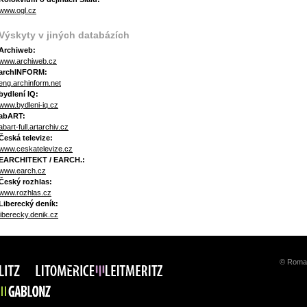
www.ogl.cz
Výskyty v jiných databázích
Archiweb:
www.archiweb.cz
archINFORM:
eng.archinform.net
bydlení IQ:
www.bydleni-iq.cz
abART:
abart-full.artarchiv.cz
Česká televize:
www.ceskatelevize.cz
EARCHITEKT / EARCH.:
www.earch.cz
Český rozhlas:
www.rozhlas.cz
Liberecký deník:
liberecky.denik.cz
© Roman