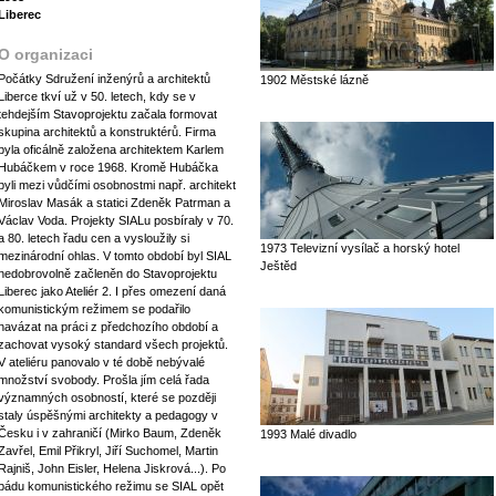
Liberec
O organizaci
Počátky Sdružení inženýrů a architektů
1902 Městské lázně
Liberce tkví už v 50. letech, kdy se v
tehdejším Stavoprojektu začala formovat
skupina architektů a konstruktérů. Firma
byla oficálně založena architektem Karlem
Hubáčkem v roce 1968. Kromě Hubáčka
byli mezi vůdčími osobnostmi např. architekt
Miroslav Masák a statici Zdeněk Patrman a
Václav Voda. Projekty SIALu posbíraly v 70.
a 80. letech řadu cen a vysloužily si
1973 Televizní vysílač a horský hotel
mezinárodní ohlas. V tomto období byl SIAL
Ještěd
nedobrovolně začleněn do Stavoprojektu
Liberec jako Ateliér 2. I přes omezení daná
komunistickým režimem se podařilo
navázat na práci z předchozího období a
zachovat vysoký standard všech projektů.
V ateliéru panovalo v té době nebývalé
množství svobody. Prošla jím celá řada
významných osobností, které se později
staly úspěšnými architekty a pedagogy v
Česku i v zahraničí (Mirko Baum, Zdeněk
1993 Malé divadlo
Zavřel, Emil Přikryl, Jiří Suchomel, Martin
Rajniš, John Eisler, Helena Jiskrová...). Po
pádu komunistického režimu se SIAL opět