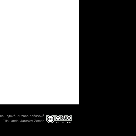
a Fojtová, Zuzana Koňasová
Filip Landa, Jaroslav Zeman