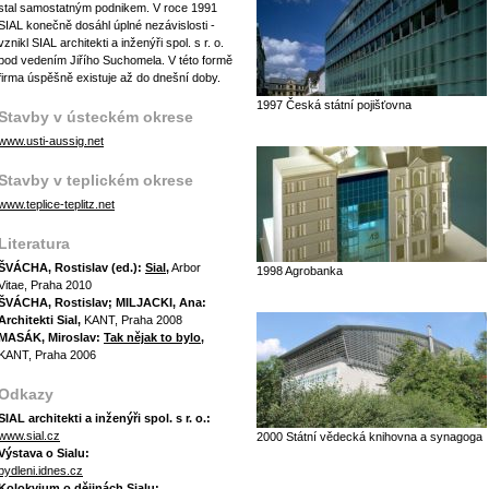
stal samostatným podnikem. V roce 1991
SIAL konečně dosáhl úplné nezávislosti -
vznikl SIAL architekti a inženýři spol. s r. o.
pod vedením Jiřího Suchomela. V této formě
firma úspěšně existuje až do dnešní doby.
1997 Česká státní pojišťovna
Stavby v ústeckém okrese
www.usti-aussig.net
Stavby v teplickém okrese
www.teplice-teplitz.net
Literatura
ŠVÁCHA, Rostislav (ed.):
Sial
,
Arbor
1998 Agrobanka
Vitae, Praha 2010
ŠVÁCHA, Rostislav; MILJACKI, Ana:
Architekti Sial,
KANT, Praha 2008
MASÁK, Miroslav:
Tak nějak to bylo
,
KANT, Praha 2006
Odkazy
SIAL architekti a inženýři spol. s r. o.:
www.sial.cz
2000 Státní vědecká knihovna a synagoga
Výstava o Sialu:
bydleni.idnes.cz
Kolokvium o dějinách Sialu: