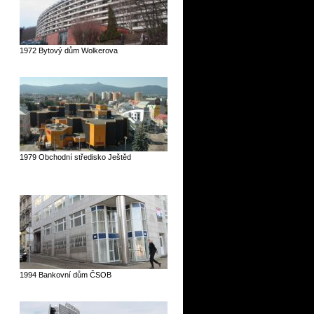
1972 Bytový dům Wolkerova
1979 Obchodní středisko Ještěd
1994 Bankovní dům ČSOB