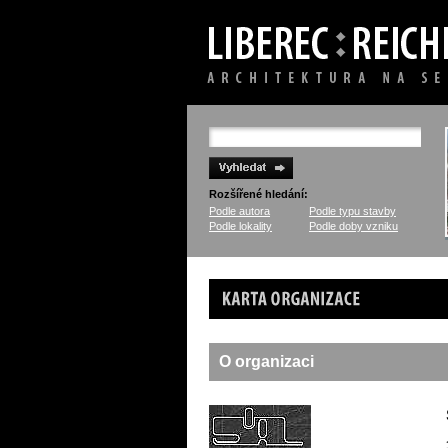
Rozšířené hledání:
Podle autora
Podle typu stavby
Podle lokality
Podle doby vzniku
Karta organizace
O organizaci