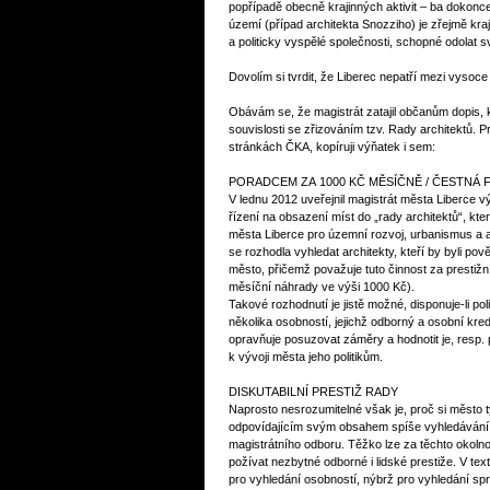
popřípadě obecně krajinných aktivit – ba dokonce 
území (případ architekta Snozziho) je zřejmě kraj
a politicky vyspělé společnosti, schopné odolat s
Dovolím si tvrdit, že Liberec nepatří mezi vysoce
Obávám se, že magistrát zatajil občanům dopis, 
souvislosti se zřizováním tzv. Rady architektů. P
stránkách ČKA, kopíruji výňatek i sem:
PORADCEM ZA 1000 KČ MĚSÍČNĚ / ČESTNÁ
V lednu 2012 uveřejnil magistrát města Liberce 
řízení na obsazení míst do „rady architektů“, kte
města Liberce pro územní rozvoj, urbanismus a a
se rozhodla vyhledat architekty, kteří by byli po
město, přičemž považuje tuto činnost za prestižn
měsíční náhrady ve výši 1000 Kč).
Takové rozhodnutí je jistě možné, disponuje-li po
několika osobností, jejichž odborný a osobní kredi
opravňuje posuzovat záměry a hodnotit je, resp.
k vývoji města jeho politikům.
DISKUTABILNÍ PRESTIŽ RADY
Naprosto nesrozumitelné však je, proč si město 
odpovídajícím svým obsahem spíše vyhledávání
magistrátního odboru. Těžko lze za těchto okolno
požívat nezbytné odborné i lidské prestiže. V tex
pro vyhledání osobností, nýbrž pro vyhledání spr