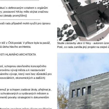
-----------------------------------------
stitucí s definovaným vztahem s orgánům
y; postavení HA by mělo skýtat značnou
st (detaily promýšlím)]
------------------------------------------
ši radu případně mohli využít pro úpravu
 též z ČKA poslali. V příloze byla ta pasáž,
Studie zástavby ulice U Nisy - autorem územ
á úloha hlavího architekta.
Poté, co rada zamítla jiný projekt na stejné 
OSTI HLAVNÍHO ARCHITEKTA
stí, schopnou otevřeného koncepčního
torovému vývoji města a k nastavování
ánního vývoje, který není bez důsledků pro
chosociálních, ekonomických a dalších)
jemuž je schopen zadávat úkoly, přejímat je,
tů schvalovaných a vydávaných městem a
kumentů povahy strategické k dokumentům