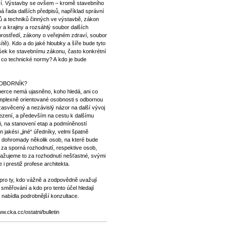
ví. Výstavby se ovšem – kromě stavebního
á řada dalších předpisů, například správní
rů a techniků činných ve výstavbě, zákon
 a krajiny a rozsáhlý soubor dalších
 prostředí, zákony o veřejném zdraví, soubor
ítě). Kdo a do jaké hloubky a šíře bude tyto
šek ke stavebnímu zákonu, často konkrétní
 co technické normy? A kdo je bude
ODBORNÍK?
berce nemá ujasněno, koho hledá, ani co
mplexně orientované osobnosti s odbornou
 zasvěcený a nezávislý názor na další vývoj
mezení, a především na cestu k dalšímu
 na stanovení etap a podmíněností
 jakési „jiné“ úředníky, velmi špatně
t dohromady několik osob, na které bude
 za sporná rozhodnutí, respektive osob,
ovažujeme to za rozhodnutí nešťastné, svými
 i prestiž profese architekta.
a pro ty, kdo vážně a zodpovědně uvažují
 směřování a kdo pro tento účel hledají
eň nabídla podrobnější konzultace.
w.cka.cc/ostatni/bulletin