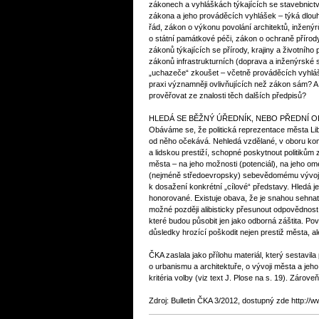
zákonech a vyhláškách týkajících se stavebnict
zákona a jeho prováděcích vyhlášek – týká dlouh
řád, zákon o výkonu povolání architektů, inžený
o státní památkové péči, zákon o ochraně přírody
zákonů týkajících se přírody, krajiny a životního
zákonů infrastrukturních (doprava a inženýrské s
„uchazeče“ zkoušet – včetně prováděcích vyhlá
praxi významněji ovlivňujících než zákon sám? A
prověřovat ze znalosti těch dalších předpisů?
HLEDÁ SE BĚŽNÝ ÚŘEDNÍK, NEBO PŘEDNÍ 
Obáváme se, že politická reprezentace města Li
od něho očekává. Nehledá vzdělané, v oboru ko
a lidskou prestiží, schopné poskytnout politikům
města – na jeho možnosti (potenciál), na jeho o
(nejméně středoevropsky) sebevědomému vývoji,
k dosažení konkrétní „cílové“ představy. Hledá jen
honorované. Existuje obava, že je snahou sehna
možné později alibisticky přesunout odpovědnost
které budou působit jen jako odborná záštita. P
důsledky hrozící poškodit nejen prestiž města, ale
ČKA zaslala jako přílohu materiál, který sestavil
o urbanismu a architektuře, o vývoji města a jeho
kritéria volby (viz text J. Plose na s. 19). Zárov
Zdroj: Bulletin ČKA 3/2012, dostupný zde http://ww