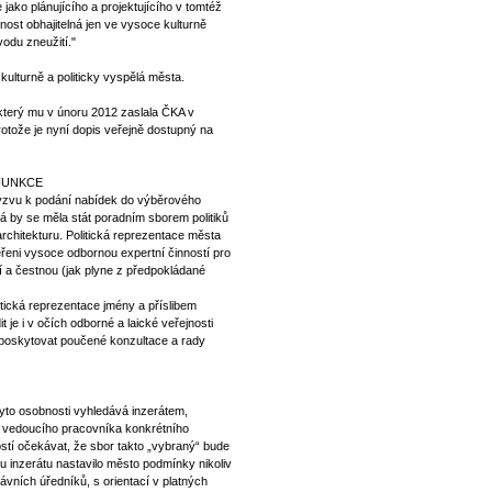
jako plánujícího a projektujícího v tomtéž
nost obhajitelná jen ve vysoce kulturně
vodu zneužití."
 kulturně a politicky vyspělá města.
který mu v únoru 2012 zaslala ČKA v
rotože je nyní dopis veřejně dostupný na
 FUNKCE
výzvu k podání nabídek do výběrového
rá by se měla stát poradním sborem politiků
rchitekturu. Politická reprezentace města
věřeni vysoce odbornou expertní činností pro
í a čestnou (jak plyne z předpokládané
litická reprezentace jmény a příslibem
t je i v očích odborné a laické veřejnosti
 poskytovat poučené konzultace a rady
tyto osobnosti vyhledává inzerátem,
 vedoucího pracovníka konkrétního
stí očekávat, že sbor takto „vybraný“ bude
tu inzerátu nastavilo město podmínky nikoliv
ávních úředníků, s orientací v platných