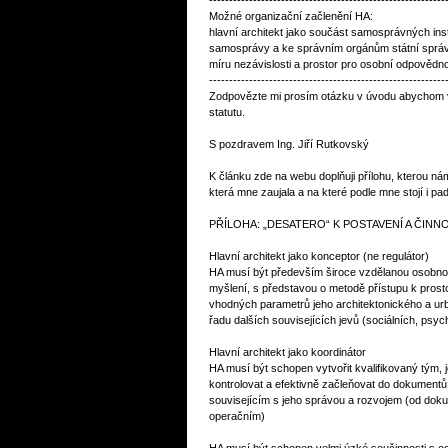
-----------------------------------------------------------
Možné organizační začlenění HA:
hlavní architekt jako součást samosprávných in
samosprávy a ke správním orgánům státní správ
míru nezávislosti a prostor pro osobní odpovědno
-----------------------------------------------------------
Zodpovězte mi prosím otázku v úvodu abychom va
statutu.
S pozdravem Ing. Jiří Rutkovský
K článku zde na webu doplňuji přílohu, kterou nám
která mne zaujala a na které podle mne stojí i pad
PŘÍLOHA: „DESATERO“ K POSTAVENÍ A ČINN
Hlavní architekt jako konceptor (ne regulátor)
HA musí být především široce vzdělanou osobno
myšlení, s představou o metodě přístupu k pros
vhodných parametrů jeho architektonického a urb
řadu dalších souvisejících jevů (sociálních, psy
Hlavní architekt jako koordinátor
HA musí být schopen vytvořit kvalifikovaný tým, 
kontrolovat a efektivně začleňovat do dokumen
souvisejícím s jeho správou a rozvojem (od do
operačním)