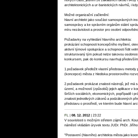
nových částí; jedním ze základních úkolů HA by 
architektonických a ur-banistických návrhů, i k
Možné organizační začlenění:
hlavní architekt jako součást samosprávných in
samosprávy a ke správním orgánům státní správ
míru nezávislosti a prostor pro osobní odpovědno
Požadavky na vyhledání hlavního architekta:
prokázání schopnosti koncepčního myšlení, otevř
aktivní týmové spolupráce a schopnosti řídit vel
strukturovaný tým pokud nelze takovou osobnost u
konkursem, pak do konkursu navrhuji především
1.požadavek předložit vlastní představu metody p
(koncepce) města z hlediska prostorového rozvo
2.požadavek prokázat znalosti nástrojů, jež má 
území, a možností (způsobů) jejich aplikace v kon
širších sociálních, ekonomických, popřípadě i pr
znalosti jednotlivých zákonů a podzákonných př
představu o prostředí, ve kterém bude hlavní arch
FL
|
08. 12. 2012
|
23:22
V souvislosti s možným střetem zájmů arch. Ko
náměstí vkládám úryvek textu JUDr. PhDr. Jiřího
"Postavení (hlavního) architekta města jako koor