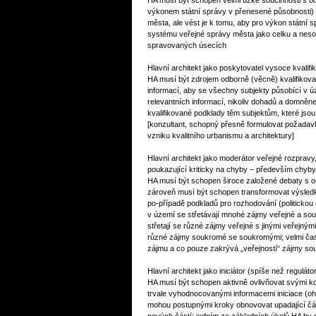
HA musí být schopen velmi úzké součinnosti s
výkonem státní správy v přenesené působnosti) a
města, ale vést je k tomu, aby pro výkon státní 
systému veřejné správy města jako celku a neso
spravovaných úsecích
Hlavní architekt jako poskytovatel vysoce kvalif
HA musí být zdrojem odborně (věcně) kvalifikova
informací, aby se všechny subjekty působící v 
relevantních informací, nikoliv dohadů a domněn
kvalifikované podklady těm subjektům, které jso
[konzultant, schopný přesně formulovat požadavky
vzniku kvalitního urbanismu a architektury]
Hlavní architekt jako moderátor veřejné rozpravy,
poukazující kriticky na chyby – především chyby
HA musí být schopen široce založené debaty s od
zároveň musí být schopen transformovat výsledk
po-případě podkladů pro rozhodování (politickou 
v území se střetávají mnohé zájmy veřejné a souk
střetají se různé zájmy veřejné s jinými veřejný
různé zájmy soukromé se soukromými; velmi čast
zájmu a co pouze zakrývá „veřejností“ zájmy s
Hlavní architekt jako iniciátor (spíše než regulá
HA musí být schopen aktivně ovlivňovat svými k
trvale vyhodnocovanými informacemi iniciace (oh
mohou postupnými kroky obnovovat upadající část