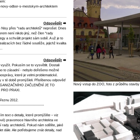
tem:
ri-novy-odbor-s-mestskym-architektem
Odpovědět
 Nisy přes "radu architektů" neprošel. Dnes
rem není nikdo jiný, než člen "rady
egy a schválit projekt sám sobě. A už je to
ealizacích bez řádné soutěže, jejichž kvalita
..
Odpovědět
yužít. Pokusím se to vysvětlit. Dostali
no to zásadní - nebylo dořešeno možné
osprávy, které je velmi problematické.
hy v té době promýšleli. Přislíbenou odpověď
Nový vstup do ZOO, foto z průběhu stavby -
 ORGANIZAČNÍHO ZAČLENĚNÍ JE TO
 PRO PRAXI.
 březnu 2012.
------------------------------------
 text o detaily, které promýšlíte – viz
ové) pravomoce hlavního architekta ve
 rady architektů. Pokud nám sdělíte, jaké
 dále. Ale potřebujeme znát detaily, nad