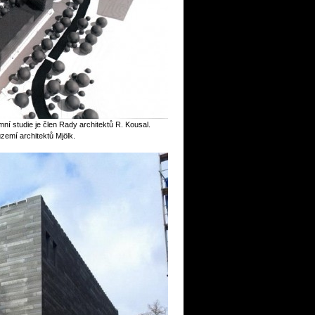
ní studie je člen Rady architektů R. Kousal.
území architektů Mjölk.