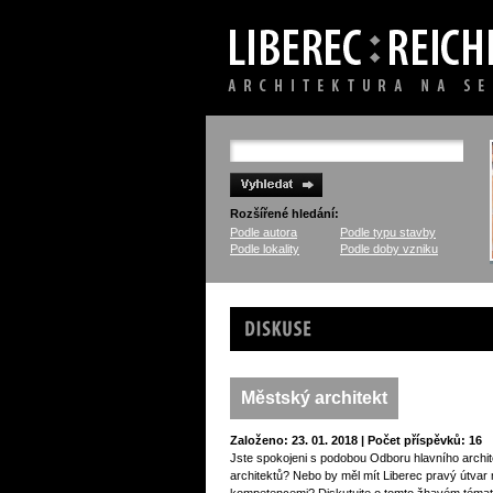
Rozšířené hledání:
Podle autora
Podle typu stavby
Podle lokality
Podle doby vzniku
Diskuse
Městský architekt
Založeno: 23. 01. 2018 | Počet příspěvků: 16
Jste spokojeni s podobou Odboru hlavního archit
architektů? Nebo by měl mít Liberec pravý útvar 