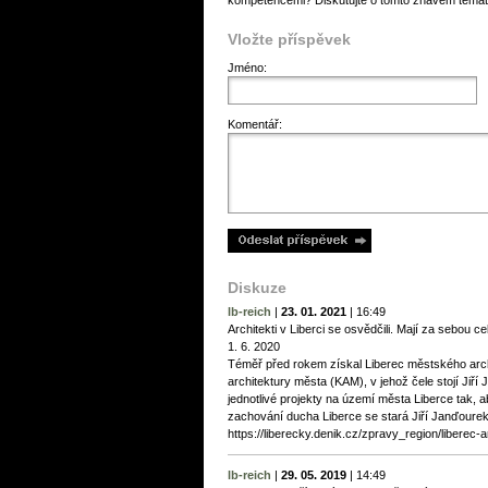
kompetencemi? Diskutujte o tomto žhavém témat
Vložte příspěvek
Jméno:
Komentář:
Diskuze
lb-reich
|
23. 01. 2021
|
16:49
Architekti v Liberci se osvědčili. Mají za sebou c
1. 6. 2020
Téměř před rokem získal Liberec městského archi
architektury města (KAM), v jehož čele stojí Jiř
jednotlivé projekty na území města Liberce tak, 
zachování ducha Liberce se stará Jiří Janďourek 
https://liberecky.denik.cz/zpravy_region/liberec-
lb-reich
|
29. 05. 2019
|
14:49