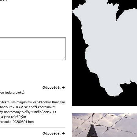
u zde.
Odpovědět
elou řadu projektů
tekta. Na magistrátu vznikl odbor Kancelář
í Janďourek. KAM se snaží koordinovat
aby dohromady tvořily funkční celek. O
a jeho tvůrčí tým.
architekti-20200601.html
Odpovědět