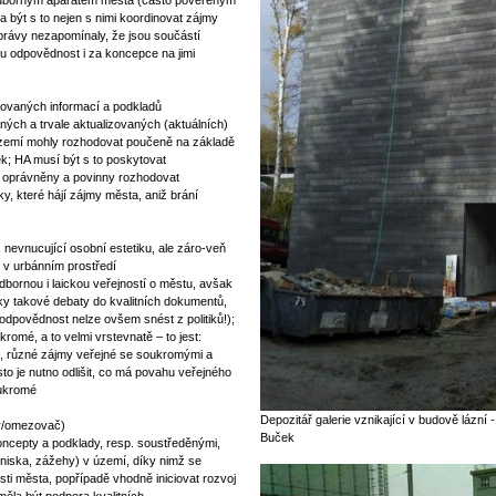
 odborným aparátem města (často pověřeným
 být s to nejen s nimi koordinovat zájmy
správy nezapomínaly, že jsou součástí
u odpovědnost i za koncepce na jimi
ikovaných informací a podkladů
ných a trvale aktualizovaných (aktuálních)
území mohly rozhodovat poučeně na základě
ek; HA musí být s to poskytovat
u oprávněny a povinny rozhodovat
, které hájí zájmy města, aniž brání
 nevnucující osobní estetiku, ale záro-veň
 v urbánním prostředí
bornou i laickou veřejností o městu, avšak
y takové debaty do kvalitních dokumentů,
odpovědnost nelze ovšem snést z politiků!);
romé, a to velmi vrstevnatě – to jest:
mi, různé zájmy veřejné se soukromými a
o je nutno odlišit, co má povahu veřejného
oukromé
Depozitář galerie vznikající v budově lázní 
tor/omezovač)
Buček
oncepty a podklady, resp. soustředěnými,
niska, zážehy) v území, díky nimž se
i města, popřípadě vhodně iniciovat rozvoj