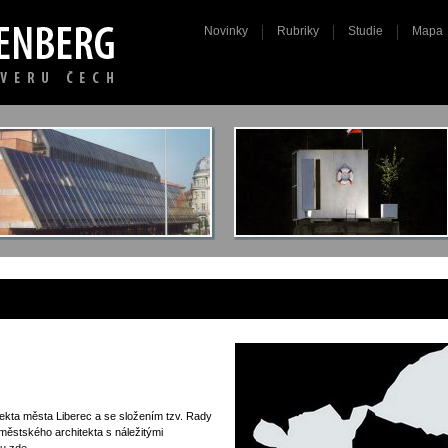
Novinky
Rubriky
Studie
Mapa
ekta města Liberec a se složením tzv. Rady
městského architekta s náležitými