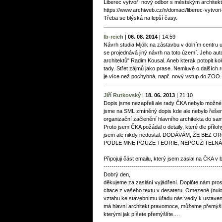
Liberec vytvoří nový odbor s městským architek
https://www.archiweb.cz/n/domaci/liberec-vytvo
Třeba se blýská na lepší časy.
lb-reich
|
06. 08. 2014
|
14:59
Návrh studia Mjölk na zástavbu v dolním centru u
se projednává jiný návrh na toto území. Jeho auto
architektů" Radim Kousal. Aneb kterak potopit kol
tady. Střet zájmů jako prase. Nemluvě o dalších r
je více než pochybná, např. nový vstup do ZOO..
Jiří Rutkovský
|
18. 06. 2013
|
21:10
Dopis jsme nezapřeli ale rady ČKA nebylo možné v
jsme na SML zmíněný dopis kde ale nebylo řeše
organizační začlenění hlavního architekta do sam
Proto jsem ČKA požádal o detaily, které dle přílo
jsem ale nikdy nedostal. DODÁVÁM, ŽE BEZ
PODLE MNE POUZE TEORIE, NEPOUŽITELNÁ
Připojuji část emailu, který jsem zaslal na ČKA v
-----------------------------------------------------------
Dobrý den,
děkujeme za zaslání vyjádření. Doplňte nám prosím
citace z vašeho textu v desateru. Omezené (nul
vztahu ke stavebnímu úřadu nás vedly k ustavení
má hlavní architekt pravomoce, můžeme přemýšlet
kterými jak píšete přemýšlíte….