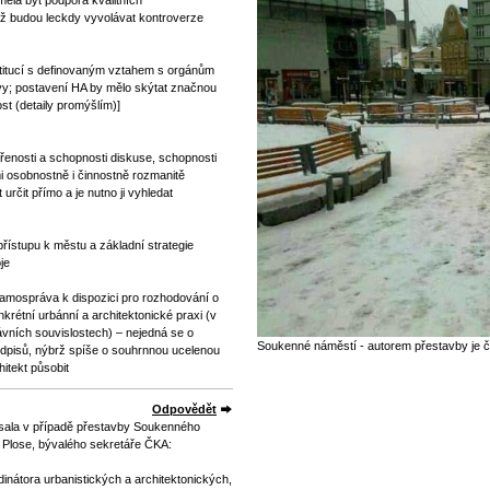
měla být podpora kvalitních
dyž budou leckdy vyvolávat kontroverze
stitucí s definovaným vztahem s orgánům
y; postavení HA by mělo skýtat značnou
st (detaily promýšlím)]
enosti a schopnosti diskuse, schopnosti
mi osobnostně i činnostně rozmanitě
rčit přímo a je nutno ji vyhledat
řístupu k městu a základní strategie
je
samospráva k dispozici pro rozhodování o
krétní urbánní a architektonické praxi (v
ávních souvislostech) – nejedná se o
Soukenné náměstí - autorem přestavby je č
edpisů, nýbrž spíše o souhrnnou ucelenou
itekt působit
Odpovědět
usala v případě přestavby Soukenného
 Plose, bývalého sekretáře ČKA:
dinátora urbanistických a architektonických,