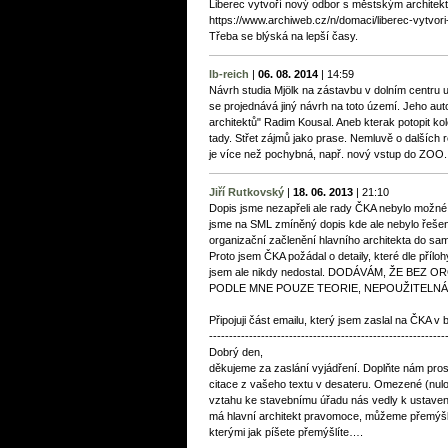
Liberec vytvoří nový odbor s městským architek
https://www.archiweb.cz/n/domaci/liberec-vytvo
Třeba se blýská na lepší časy.
lb-reich
|
06. 08. 2014
|
14:59
Návrh studia Mjölk na zástavbu v dolním centru u
se projednává jiný návrh na toto území. Jeho auto
architektů" Radim Kousal. Aneb kterak potopit kol
tady. Střet zájmů jako prase. Nemluvě o dalších r
je více než pochybná, např. nový vstup do ZOO..
Jiří Rutkovský
|
18. 06. 2013
|
21:10
Dopis jsme nezapřeli ale rady ČKA nebylo možné v
jsme na SML zmíněný dopis kde ale nebylo řeše
organizační začlenění hlavního architekta do sam
Proto jsem ČKA požádal o detaily, které dle přílo
jsem ale nikdy nedostal. DODÁVÁM, ŽE BEZ
PODLE MNE POUZE TEORIE, NEPOUŽITELNÁ
Připojuji část emailu, který jsem zaslal na ČKA v
-----------------------------------------------------------
Dobrý den,
děkujeme za zaslání vyjádření. Doplňte nám prosím
citace z vašeho textu v desateru. Omezené (nul
vztahu ke stavebnímu úřadu nás vedly k ustavení
má hlavní architekt pravomoce, můžeme přemýšlet
kterými jak píšete přemýšlíte….