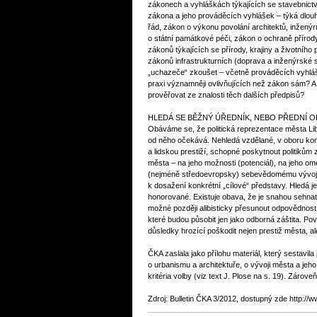
zákonech a vyhláškách týkajících se stavebnict
zákona a jeho prováděcích vyhlášek – týká dlouh
řád, zákon o výkonu povolání architektů, inžený
o státní památkové péči, zákon o ochraně přírody
zákonů týkajících se přírody, krajiny a životního
zákonů infrastrukturních (doprava a inženýrské s
„uchazeče“ zkoušet – včetně prováděcích vyhlá
praxi významněji ovlivňujících než zákon sám? A
prověřovat ze znalosti těch dalších předpisů?
HLEDÁ SE BĚŽNÝ ÚŘEDNÍK, NEBO PŘEDNÍ 
Obáváme se, že politická reprezentace města Li
od něho očekává. Nehledá vzdělané, v oboru ko
a lidskou prestiží, schopné poskytnout politikům
města – na jeho možnosti (potenciál), na jeho o
(nejméně středoevropsky) sebevědomému vývoji,
k dosažení konkrétní „cílové“ představy. Hledá jen
honorované. Existuje obava, že je snahou sehna
možné později alibisticky přesunout odpovědnost
které budou působit jen jako odborná záštita. P
důsledky hrozící poškodit nejen prestiž města, ale
ČKA zaslala jako přílohu materiál, který sestavil
o urbanismu a architektuře, o vývoji města a jeho
kritéria volby (viz text J. Plose na s. 19). Zárov
Zdroj: Bulletin ČKA 3/2012, dostupný zde http://ww