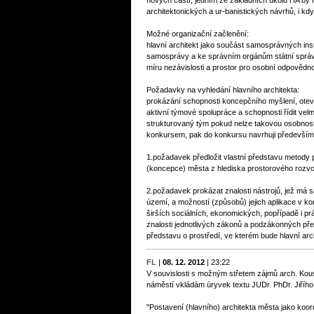
nových částí; jedním ze základních úkolů HA by 
architektonických a ur-banistických návrhů, i k
Možné organizační začlenění:
hlavní architekt jako součást samosprávných in
samosprávy a ke správním orgánům státní správ
míru nezávislosti a prostor pro osobní odpovědno
Požadavky na vyhledání hlavního architekta:
prokázání schopnosti koncepčního myšlení, otevř
aktivní týmové spolupráce a schopnosti řídit vel
strukturovaný tým pokud nelze takovou osobnost u
konkursem, pak do konkursu navrhuji především
1.požadavek předložit vlastní představu metody p
(koncepce) města z hlediska prostorového rozvo
2.požadavek prokázat znalosti nástrojů, jež má 
území, a možností (způsobů) jejich aplikace v kon
širších sociálních, ekonomických, popřípadě i pr
znalosti jednotlivých zákonů a podzákonných př
představu o prostředí, ve kterém bude hlavní arch
FL
|
08. 12. 2012
|
23:22
V souvislosti s možným střetem zájmů arch. Ko
náměstí vkládám úryvek textu JUDr. PhDr. Jiřího
"Postavení (hlavního) architekta města jako koor