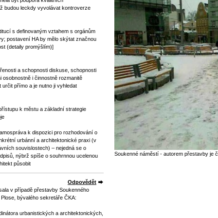
měla být podpora kvalitních
dyž budou leckdy vyvolávat kontroverze
stitucí s definovaným vztahem s orgánům
y; postavení HA by mělo skýtat značnou
st (detaily promýšlím)]
enosti a schopnosti diskuse, schopnosti
mi osobnostně i činnostně rozmanitě
rčit přímo a je nutno ji vyhledat
řístupu k městu a základní strategie
je
samospráva k dispozici pro rozhodování o
krétní urbánní a architektonické praxi (v
ávních souvislostech) – nejedná se o
Soukenné náměstí - autorem přestavby je č
edpisů, nýbrž spíše o souhrnnou ucelenou
itekt působit
Odpovědět
usala v případě přestavby Soukenného
 Plose, bývalého sekretáře ČKA:
dinátora urbanistických a architektonických,