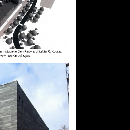
ní studie je člen Rady architektů R. Kousal.
území architektů Mjölk.