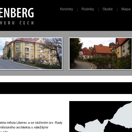
Novinky
Rubriky
Studie
Mapa
ekta města Liberec a se složením tzv. Rady
městského architekta s náležitými