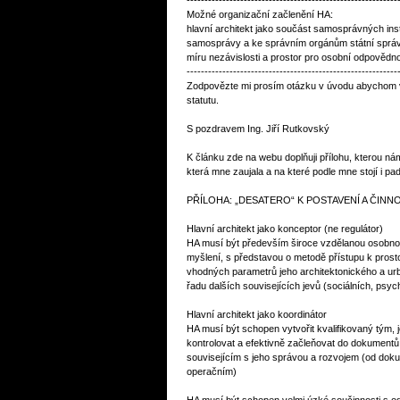
-----------------------------------------------------------
Možné organizační začlenění HA:
hlavní architekt jako součást samosprávných in
samosprávy a ke správním orgánům státní správ
míru nezávislosti a prostor pro osobní odpovědno
-----------------------------------------------------------
Zodpovězte mi prosím otázku v úvodu abychom va
statutu.
S pozdravem Ing. Jiří Rutkovský
K článku zde na webu doplňuji přílohu, kterou nám
která mne zaujala a na které podle mne stojí i pad
PŘÍLOHA: „DESATERO“ K POSTAVENÍ A ČINN
Hlavní architekt jako konceptor (ne regulátor)
HA musí být především široce vzdělanou osobno
myšlení, s představou o metodě přístupu k pros
vhodných parametrů jeho architektonického a urb
řadu dalších souvisejících jevů (sociálních, psy
Hlavní architekt jako koordinátor
HA musí být schopen vytvořit kvalifikovaný tým, 
kontrolovat a efektivně začleňovat do dokumen
souvisejícím s jeho správou a rozvojem (od do
operačním)