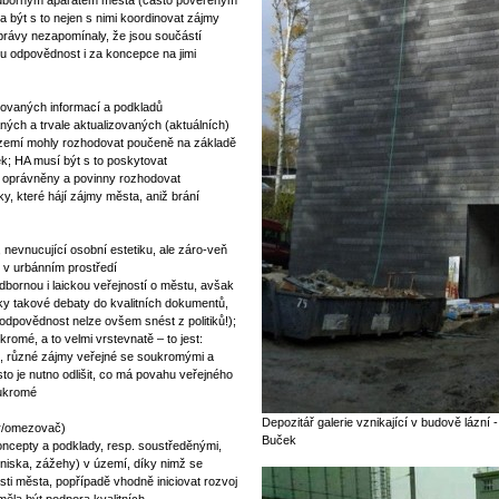
 odborným aparátem města (často pověřeným
 být s to nejen s nimi koordinovat zájmy
správy nezapomínaly, že jsou součástí
u odpovědnost i za koncepce na jimi
ikovaných informací a podkladů
ných a trvale aktualizovaných (aktuálních)
území mohly rozhodovat poučeně na základě
ek; HA musí být s to poskytovat
u oprávněny a povinny rozhodovat
, které hájí zájmy města, aniž brání
 nevnucující osobní estetiku, ale záro-veň
 v urbánním prostředí
bornou i laickou veřejností o městu, avšak
y takové debaty do kvalitních dokumentů,
odpovědnost nelze ovšem snést z politiků!);
romé, a to velmi vrstevnatě – to jest:
mi, různé zájmy veřejné se soukromými a
o je nutno odlišit, co má povahu veřejného
oukromé
Depozitář galerie vznikající v budově lázní 
tor/omezovač)
Buček
oncepty a podklady, resp. soustředěnými,
niska, zážehy) v území, díky nimž se
i města, popřípadě vhodně iniciovat rozvoj