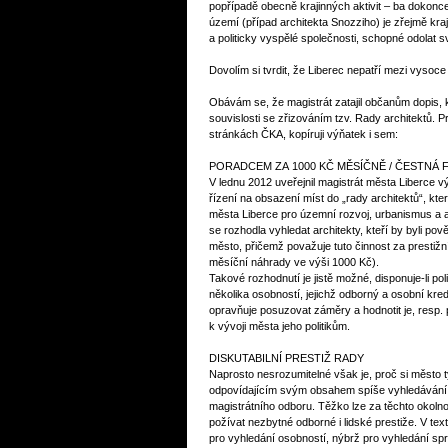
popřípadě obecně krajinných aktivit – ba dokonce 
území (případ architekta Snozziho) je zřejmě kraj
a politicky vyspělé společnosti, schopné odolat s
Dovolím si tvrdit, že Liberec nepatří mezi vysoce
Obávám se, že magistrát zatajil občanům dopis, 
souvislosti se zřizováním tzv. Rady architektů. P
stránkách ČKA, kopíruji výňatek i sem:
PORADCEM ZA 1000 KČ MĚSÍČNĚ / ČESTNÁ
V lednu 2012 uveřejnil magistrát města Liberce 
řízení na obsazení míst do „rady architektů“, kte
města Liberce pro územní rozvoj, urbanismus a a
se rozhodla vyhledat architekty, kteří by byli po
město, přičemž považuje tuto činnost za prestižn
měsíční náhrady ve výši 1000 Kč).
Takové rozhodnutí je jistě možné, disponuje-li po
několika osobností, jejichž odborný a osobní kredi
opravňuje posuzovat záměry a hodnotit je, resp.
k vývoji města jeho politikům.
DISKUTABILNÍ PRESTIŽ RADY
Naprosto nesrozumitelné však je, proč si město 
odpovídajícím svým obsahem spíše vyhledávání
magistrátního odboru. Těžko lze za těchto okolno
požívat nezbytné odborné i lidské prestiže. V tex
pro vyhledání osobností, nýbrž pro vyhledání spr