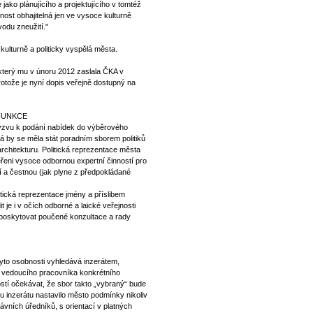
jako plánujícího a projektujícího v tomtéž
nost obhajitelná jen ve vysoce kulturně
vodu zneužití."
 kulturně a politicky vyspělá města.
který mu v únoru 2012 zaslala ČKA v
rotože je nyní dopis veřejně dostupný na
 FUNKCE
výzvu k podání nabídek do výběrového
rá by se měla stát poradním sborem politiků
rchitekturu. Politická reprezentace města
věřeni vysoce odbornou expertní činností pro
í a čestnou (jak plyne z předpokládané
litická reprezentace jmény a příslibem
t je i v očích odborné a laické veřejnosti
 poskytovat poučené konzultace a rady
tyto osobnosti vyhledává inzerátem,
 vedoucího pracovníka konkrétního
stí očekávat, že sbor takto „vybraný“ bude
tu inzerátu nastavilo město podmínky nikoliv
ávních úředníků, s orientací v platných