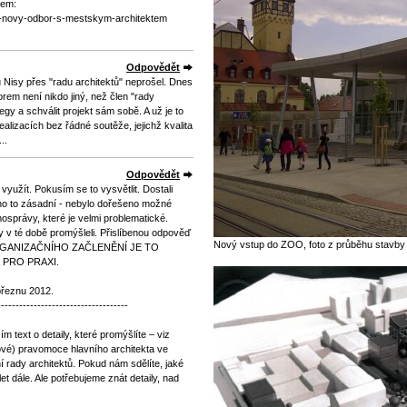
tem:
ri-novy-odbor-s-mestskym-architektem
Odpovědět
 Nisy přes "radu architektů" neprošel. Dnes
rem není nikdo jiný, než člen "rady
egy a schválit projekt sám sobě. A už je to
ealizacích bez řádné soutěže, jejichž kvalita
..
Odpovědět
yužít. Pokusím se to vysvětlit. Dostali
no to zásadní - nebylo dořešeno možné
osprávy, které je velmi problematické.
hy v té době promýšleli. Přislíbenou odpověď
Nový vstup do ZOO, foto z průběhu stavby -
 ORGANIZAČNÍHO ZAČLENĚNÍ JE TO
 PRO PRAXI.
 březnu 2012.
------------------------------------
 text o detaily, které promýšlíte – viz
ové) pravomoce hlavního architekta ve
 rady architektů. Pokud nám sdělíte, jaké
 dále. Ale potřebujeme znát detaily, nad