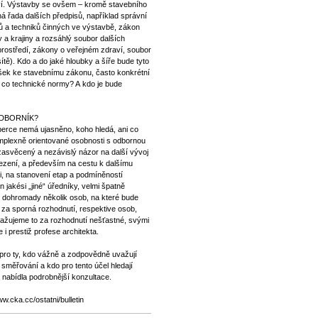
ví. Výstavby se ovšem – kromě stavebního
á řada dalších předpisů, například správní
rů a techniků činných ve výstavbě, zákon
 a krajiny a rozsáhlý soubor dalších
 prostředí, zákony o veřejném zdraví, soubor
ítě). Kdo a do jaké hloubky a šíře bude tyto
šek ke stavebnímu zákonu, často konkrétní
 co technické normy? A kdo je bude
ODBORNÍK?
berce nemá ujasněno, koho hledá, ani co
mplexně orientované osobnosti s odbornou
 zasvěcený a nezávislý názor na další vývoj
mezení, a především na cestu k dalšímu
 na stanovení etap a podmíněností
 jakési „jiné“ úředníky, velmi špatně
t dohromady několik osob, na které bude
 za sporná rozhodnutí, respektive osob,
ovažujeme to za rozhodnutí nešťastné, svými
 i prestiž profese architekta.
a pro ty, kdo vážně a zodpovědně uvažují
 směřování a kdo pro tento účel hledají
eň nabídla podrobnější konzultace.
w.cka.cc/ostatni/bulletin