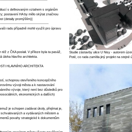
-----------------------------------------
stitucí s definovaným vztahem s orgánům
y; postavení HA by mělo skýtat značnou
st (detaily promýšlím)]
------------------------------------------
ši radu případně mohli využít pro úpravu
 též z ČKA poslali. V příloze byla ta pasáž,
Studie zástavby ulice U Nisy - autorem územ
á úloha hlavího architekta.
Poté, co rada zamítla jiný projekt na stejné 
OSTI HLAVNÍHO ARCHITEKTA
stí, schopnou otevřeného koncepčního
torovému vývoji města a k nastavování
ánního vývoje, který není bez důsledků pro
chosociálních, ekonomických a dalších)
jemuž je schopen zadávat úkoly, přejímat je,
tů schvalovaných a vydávaných městem a
kumentů povahy strategické k dokumentům