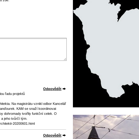
u zde.
Odpovědět
elou řadu projektů
tekta. Na magistrátu vznikl odbor Kancelář
í Janďourek. KAM se snaží koordinovat
aby dohromady tvořily funkční celek. O
a jeho tvůrčí tým.
architekti-20200601.html
Odpovědět