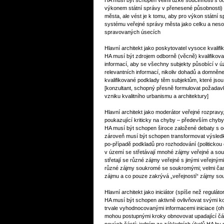
HA musí být schopen velmi úzké součinnosti s
výkonem státní správy v přenesené působnosti) a
města, ale vést je k tomu, aby pro výkon státní 
systému veřejné správy města jako celku a neso
spravovaných úsecích
Hlavní architekt jako poskytovatel vysoce kvalif
HA musí být zdrojem odborně (věcně) kvalifikova
informací, aby se všechny subjekty působící v 
relevantních informací, nikoliv dohadů a domněn
kvalifikované podklady těm subjektům, které jso
[konzultant, schopný přesně formulovat požadavky
vzniku kvalitního urbanismu a architektury]
Hlavní architekt jako moderátor veřejné rozpravy,
poukazující kriticky na chyby – především chyby
HA musí být schopen široce založené debaty s od
zároveň musí být schopen transformovat výsledk
po-případě podkladů pro rozhodování (politickou 
v území se střetávají mnohé zájmy veřejné a souk
střetají se různé zájmy veřejné s jinými veřejný
různé zájmy soukromé se soukromými; velmi čast
zájmu a co pouze zakrývá „veřejností“ zájmy s
Hlavní architekt jako iniciátor (spíše než regulá
HA musí být schopen aktivně ovlivňovat svými k
trvale vyhodnocovanými informacemi iniciace (oh
mohou postupnými kroky obnovovat upadající část