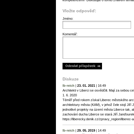
kompetencemi? Diskutujte o tomto žhavém témat
Vložte odpověď:
Jméno:
Komentář:
Diskuze
lb-reich
|
23. 01. 2021
|
16:49
Architekti v Liberci se osvědčili. Mají za sebou c
1. 6. 2020
Téměř před rokem získal Liberec městského archi
architektury města (KAM), v jehož čele stojí Jiř
jednotlivé projekty na území města Liberce tak, 
zachování ducha Liberce se stará Jiří Janďourek 
https://liberecky.denik.cz/zpravy_region/liberec-
lb-reich
|
29. 05. 2019
|
14:49