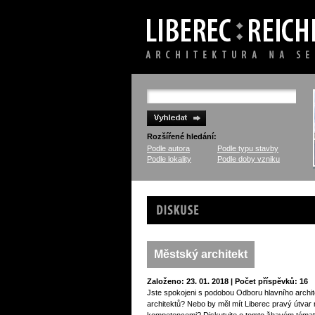
Rozšířené hledání:
Podle autora
Podle typu stavby
Podle lokality
Podle doby vzniku
Diskuse
Městský architekt
Založeno: 23. 01. 2018 | Počet příspěvků: 16
Jste spokojeni s podobou Odboru hlavního archit
architektů? Nebo by měl mít Liberec pravý útvar 