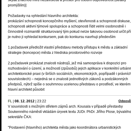
skýtat značnou míru nezávislosti a prostor pro osobní odpovědnost (detaily
promýšlím)]
Požadavky na vyhledání hlavního architekta:
prokázání schopnosti koncepčního myšlení, otevřenosti a schopnosti diskuse,
schopnosti aktivní týmové spolupráce a schopnosti řídit velmi osobnostně i
činnostně rozmanitě strukturovaný tým pokud nelze takovou osobnost určit př
je nutno ji vyhledat konkursem, pak do konkursu navrhuji především
1.požadavek předložit vlastní představu metody přístupu k městu a základní
strategie (koncepce) města z hlediska prostorového rozvoje
2.požadavek prokázat znalosti nástrojů, jež má samospráva k dispozici pro
rozhodování o území, a možností (způsobů) jejich aplikace v konkrétní urbánn
architektonické praxi (v širších sociálních, ekonomických, popřípadě i právníc
souvislostech) – nejedná se o znalosti jednotlivých zákonů a podzákonných
předpisů, nýbrž spíše o souhrnnou ucelenou představu o prostředí, ve které
hlavní architekt působit
FL
|
08. 12. 2012
|
23:22
Odpově
V souvislosti s možným střetem zájmů arch. Kousala v případě přestavby
Soukenného náměstí vkládám úryvek textu JUDr. PhDr. Jiřího Plose, bývaléh
sekretáře ČKA:
"Postavení (hlavního) architekta města jako koordinátora urbanistických