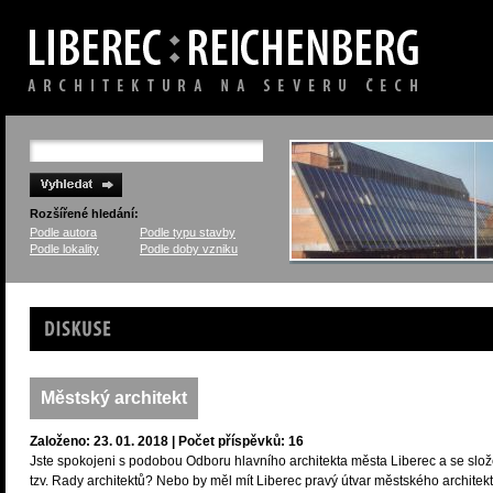
Rozšířené hledání:
Podle autora
Podle typu stavby
Podle lokality
Podle doby vzniku
Diskuse
Městský architekt
Založeno: 23. 01. 2018 | Počet příspěvků: 16
Jste spokojeni s podobou Odboru hlavního architekta města Liberec a se slo
tzv. Rady architektů? Nebo by měl mít Liberec pravý útvar městského architekt