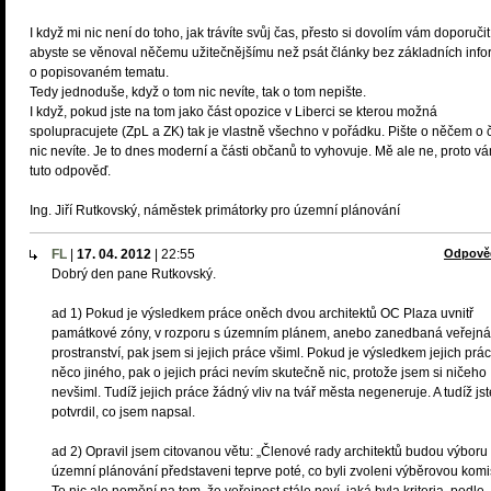
I když mi nic není do toho, jak trávíte svůj čas, přesto si dovolím vám doporučit
abyste se věnoval něčemu užitečnějšímu než psát články bez základních info
o popisovaném tematu.
Tedy jednoduše, když o tom nic nevíte, tak o tom nepište.
I když, pokud jste na tom jako část opozice v Liberci se kterou možná
spolupracujete (ZpL a ZK) tak je vlastně všechno v pořádku. Pište o něčem o
nic nevíte. Je to dnes moderní a části občanů to vyhovuje. Mě ale ne, proto vá
tuto odpověď.
Ing. Jiří Rutkovský, náměstek primátorky pro územní plánování
FL
|
17. 04. 2012
|
22:55
Odpově
Dobrý den pane Rutkovský.
ad 1) Pokud je výsledkem práce oněch dvou architektů OC Plaza uvnitř
památkové zóny, v rozporu s územním plánem, anebo zanedbaná veřejná
prostranství, pak jsem si jejich práce všiml. Pokud je výsledkem jejich prá
něco jiného, pak o jejich práci nevím skutečně nic, protože jsem si ničeho
nevšiml. Tudíž jejich práce žádný vliv na tvář města negeneruje. A tudíž jst
potvrdil, co jsem napsal.
ad 2) Opravil jsem citovanou větu: „Členové rady architektů budou výboru
územní plánování představeni teprve poté, co byli zvoleni výběrovou komis