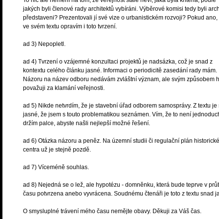
To nic ale nemění na tom, že veřejnost stále neví, jaká byla kriteria, podle
jakých byli členové rady architektů vybíráni. Výběrové komisi tedy byli arch
představeni? Prezentovali jí své vize o urbanistickém rozvoji? Pokud ano,
ve svém textu opravím i toto tvrzení.
ad 3) Nepopletl.
ad 4) Tvrzení o vzájemné konzultaci projektů je nadsázka, což je snad z
kontextu celého článku jasné. Informaci o periodicitě zasedání rady mám.
Názoru na název odboru nedávám zvláštní význam, ale svým způsobem 
považuji za klamání veřejnosti.
ad 5) Nikde netvrdím, že je stavební úřad odborem samosprávy. Z textu je
jasné, že jsem s touto problematikou seznámen. Vím, že to není jednoduc
držím palce, abyste našli nejlepší možné řešení.
ad 6) Otázka názoru a peněz. Na územní studii či regulační plán historick
centra už je stejně pozdě.
ad 7) Víceméně souhlas.
ad 8) Nejedná se o lež, ale hypotézu - domněnku, která bude teprve v pr
času potvrzena anebo vyvrácena. Soudnému čtenáři je toto z textu snad j
O smysluplné trávení mého času nemějte obavy. Děkuji za Váš čas.