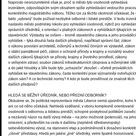
Naprosto nesrozumitelné však je, proč si město tyto osobnosti vyhledává
inzerátem, odpovídajícím svým obsahem spíše vyhledávání vedoucího praco
konkrétního magistrátního odboru. Těžko lze za těchto okolností očekávat, že
takto „vybraný“ bude požívat nezbytné odborné i lidské prestiže. V textu inzer
nastavilo město podmínky nikoliv pro vyhledání osobností, nýbrž pro vyhledán
správních úředníků, s orientací v platných zákonech a vyhláškách týkajících s
stavebnictví. Výstavby se ovšem – kromě stavebního zákona a jeho prováděc
vyhlášek – týká dlouhá řada dalších předpisů, například správní řád, zákon
o výkonu povolání architektů, inženýrů a techniků činných ve výstavbě, zákon
o státní památkové péči, zákon o ochraně přírody a krajiny a rozsáhlý soubor
dalších zákonů týkajících se přírody, krajiny a životního prostředí, zákony
o veřejném zdraví, soubor zákonů infrastrukturních (doprava a inženýrské sítě
a do jaké hloubky a šíře bude tyto „uchazeče“ zkoušet – včetně prováděcích
vyhlášek ke stavebnímu zákonu, často konkrétní praxi významněji ovlivňující
zákon sám? A co technické normy? A kdo je bude prověřovat ze znalosti těch
dalších předpisů?
HLEDÁ SE BĚŽNÝ ÚŘEDNÍK, NEBO PŘEDNÍ ODBORNÍK?
Obáváme se, že politická reprezentace města Liberce nemá ujasněno, koho h
ani co od něho očekává. Nehledá vzdělané, v oboru komplexně orientované
osobnosti s odbornou a lidskou prestiží, schopné poskytnout politikům zasvě
a nezávislý názor na další vývoj města – na jeho možnosti (potenciál), na jeh
omezení, a především na cestu k dalšímu (nejméně středoevropsky)
sebevědomému vývoji, na stanovení etap a podmíněností k dosažení konkrét
„cílové“ představy. Hledá jen jakési „jiné“ úředníky, velmi špatně honorované.