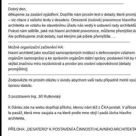
-----------------------------------------------------------------------------------------------
Dobrý den,
děkujeme za zaslání vyjádření. Doplňte nám prosím text o detaily, které promý
– viz citace z vašeho textu v desateru. Omezené (nulové) pravomoce hlavníh
architekta ve vztahu ke stavebnímu úřadu nás vedly k ustavení rady architektů
Pokud nám sdělíte, jaké má hlavní architekt pravomoce, můžeme přemýšlet dá
Ale potřebujeme znát detaily, nad kterými jak píšete přemýšlíte….
----------------------------------------------------------------------------------------------------
Možné organizační začlenění HA:
hlavní architekt jako součást samosprávných institucí s definovaným vztahem 
orgánům samosprávy a ke správním orgánům státní správy; postavení HA by 
skýtat značnou míru nezávislosti a prostor pro osobní odpovědnost (detaily
promýšlím)]
-----------------------------------------------------------------------------------------------------
Zodpovězte mi prosím otázku v úvodu abychom vaši radu případně mohli využ
úpravu statutu.
S pozdravem Ing. Jiří Rutkovský
K článku zde na webu doplňuji přílohu, kterou nám též z ČKA poslali. V příloz
ta pasáž, která mne zaujala a na které podle mne stojí i padá úloha hlavího
architekta.
PŘÍLOHA: „DESATERO“ K POSTAVENÍ A ČINNOSTI HLAVNÍHO ARCHITEKT