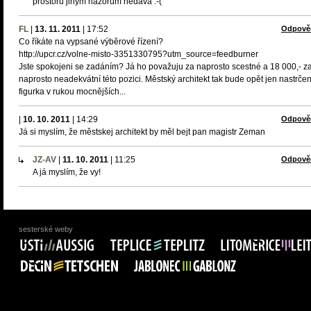
prostoru jiným názorům nedává :-(
FL
|
13. 11. 2011
|
17:52
Odpově
Co říkáte na vypsané výběrové řízení?
http://upcr.cz/volne-misto-3351330795?utm_source=feedburner
Jste spokojeni se zadáním? Já ho považuju za naprosto scestné a 18 000,- z
naprosto neadekvátní této pozici. Městský architekt tak bude opět jen nastrče
figurka v rukou mocnějších...
|
10. 10. 2011
|
14:29
Odpově
Já si myslím, že městskej architekt by měl bejt pan magistr Zeman
JZ-AV
|
11. 10. 2011
|
11:25
Odpově
A já myslím, že vy!
sesterské weby