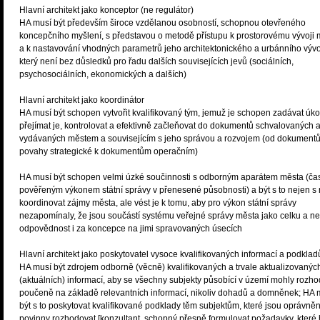
Hlavní architekt jako konceptor (ne regulátor)
HA musí být především široce vzdělanou osobností, schopnou otevřeného
koncepčního myšlení, s představou o metodě přístupu k prostorovému vývoji 
a k nastavování vhodných parametrů jeho architektonického a urbánního vývo
který není bez důsledků pro řadu dalších souvisejících jevů (sociálních,
psychosociálních, ekonomických a dalších)
Hlavní architekt jako koordinátor
HA musí být schopen vytvořit kvalifikovaný tým, jemuž je schopen zadávat úko
přejímat je, kontrolovat a efektivně začleňovat do dokumentů schvalovaných 
vydávaných městem a souvisejícím s jeho správou a rozvojem (od dokument
povahy strategické k dokumentům operačním)
HA musí být schopen velmi úzké součinnosti s odborným aparátem města (ča
pověřeným výkonem státní správy v přenesené působnosti) a být s to nejen s 
koordinovat zájmy města, ale vést je k tomu, aby pro výkon státní správy
nezapomínaly, že jsou součástí systému veřejné správy města jako celku a n
odpovědnost i za koncepce na jimi spravovaných úsecích
Hlavní architekt jako poskytovatel vysoce kvalifikovaných informací a podklad
HA musí být zdrojem odborně (věcně) kvalifikovaných a trvale aktualizovanýc
(aktuálních) informací, aby se všechny subjekty působící v území mohly rozh
poučeně na základě relevantních informací, nikoliv dohadů a domněnek; HA 
být s to poskytovat kvalifikované podklady těm subjektům, které jsou oprávně
povinny rozhodovat [konzultant, schopný přesně formulovat požadavky, které 