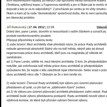
těmi nejšílenějšími nápady, po kterých zejí uprostřed města obnažené krátery
(Textilana, vytěžený kopec u Fugnerova náměstí) a jen si říkám jak to mohlo 
dopustit a kdo je za to odpovědný?. Z procházek po centru je mi vždy smutno 
říkám si kam až ta naše "demokratická" společnost došla. Ale to není samozř
jen liberecký problém.
Jiří Rutkovský
|
17. 04. 2012
|
22:09
Odpově
Dobrý den, pane Lando, dovolím si nesouhlasit s vaším článkem a označit jej
produkt neinformovaného pisatele.
Připojuji připomínky k vašemu textu:
1) vaše tvrzení: Mezi architekty však převládá názor, že práce Rady architektů
nebude generovat absolutně žádný vliv na tvář města, stejně jako jej dosud
negenerovala práce dvou architektů, kteří jsou na magistrátu již několik let
zaměstnáni.
ad 1) Pane Lando, sdělte mi, mezi kterými architekty. O tom, že předpokládám
netušíte, jak ovlivňovala tvář města práce dvou architektů je předpokládám
způsobeno tím, že nejste o této záležitosti nijak informován. Nebo snad o prác
obou architektů něco víte ? Obávám se že o tom nevíte nic.
2) vaše tvrzení: Členové Rady architektů byli výboru pro územní plánování
představeni až poté, co jím byli ve „výběrovém řízení“ zvoleni.
ad 2) Ve výboru pro územní plánování architekti představeni zatím nebyli. Ra
architektů bude výboru představena postupně. Radu architektů nevolil výbor 
výběrová komise, do které byli přizváni vybraní členové výboru.