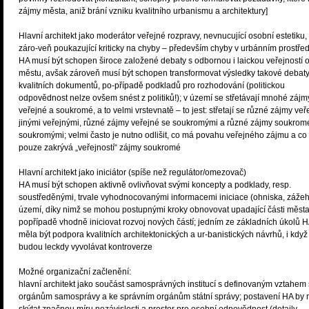
zájmy města, aniž brání vzniku kvalitního urbanismu a architektury]
Hlavní architekt jako moderátor veřejné rozpravy, nevnucující osobní estetiku,
záro-veň poukazující kriticky na chyby – především chyby v urbánním prostřed
HA musí být schopen široce založené debaty s odbornou i laickou veřejností 
městu, avšak zároveň musí být schopen transformovat výsledky takové debat
kvalitních dokumentů, po-případě podkladů pro rozhodování (politickou
odpovědnost nelze ovšem snést z politiků!); v území se střetávají mnohé zájm
veřejné a soukromé, a to velmi vrstevnatě – to jest: střetají se různé zájmy veř
jinými veřejnými, různé zájmy veřejné se soukromými a různé zájmy soukrom
soukromými; velmi často je nutno odlišit, co má povahu veřejného zájmu a co
pouze zakrývá „veřejností“ zájmy soukromé
Hlavní architekt jako iniciátor (spíše než regulátor/omezovač)
HA musí být schopen aktivně ovlivňovat svými koncepty a podklady, resp.
soustředěnými, trvale vyhodnocovanými informacemi iniciace (ohniska, zážeh
území, díky nimž se mohou postupnými kroky obnovovat upadající části města
popřípadě vhodně iniciovat rozvoj nových částí; jedním ze základních úkolů H
měla být podpora kvalitních architektonických a ur-banistických návrhů, i když
budou leckdy vyvolávat kontroverze
Možné organizační začlenění:
hlavní architekt jako součást samosprávných institucí s definovaným vztahem 
orgánům samosprávy a ke správním orgánům státní správy; postavení HA by 