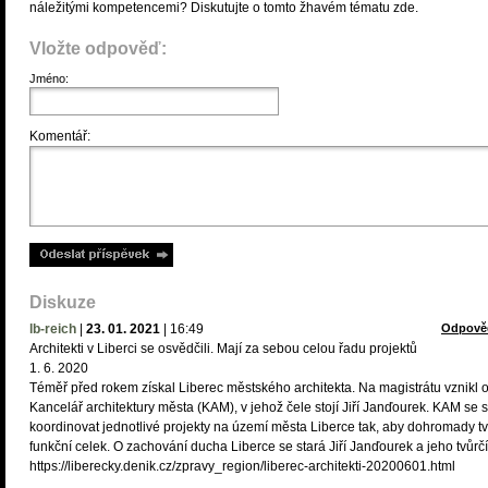
náležitými kompetencemi? Diskutujte o tomto žhavém tématu zde.
Vložte odpověď:
Jméno:
Komentář:
Diskuze
lb-reich
|
23. 01. 2021
|
16:49
Odpově
Architekti v Liberci se osvědčili. Mají za sebou celou řadu projektů
1. 6. 2020
Téměř před rokem získal Liberec městského architekta. Na magistrátu vznikl 
Kancelář architektury města (KAM), v jehož čele stojí Jiří Janďourek. KAM se 
koordinovat jednotlivé projekty na území města Liberce tak, aby dohromady tv
funkční celek. O zachování ducha Liberce se stará Jiří Janďourek a jeho tvůrčí
https://liberecky.denik.cz/zpravy_region/liberec-architekti-20200601.html