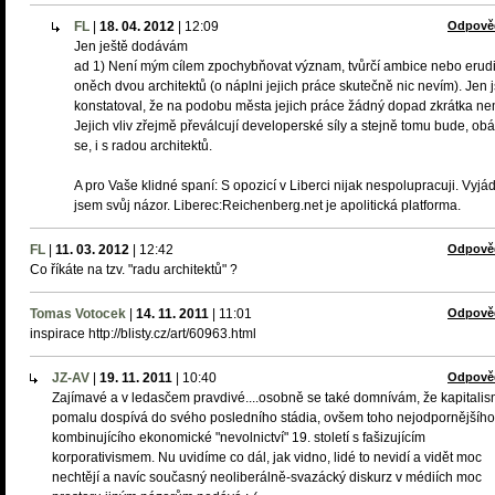
FL
|
18. 04. 2012
|
12:09
Odpově
Jen ještě dodávám
ad 1) Není mým cílem zpochybňovat význam, tvůrčí ambice nebo erudi
oněch dvou architektů (o náplni jejich práce skutečně nic nevím). Jen
konstatoval, že na podobu města jejich práce žádný dopad zkrátka ne
Jejich vliv zřejmě převálcují developerské síly a stejně tomu bude, o
se, i s radou architektů.
A pro Vaše klidné spaní: S opozicí v Liberci nijak nespolupracuji. Vyjád
jsem svůj názor. Liberec:Reichenberg.net je apolitická platforma.
FL
|
11. 03. 2012
|
12:42
Odpově
Co říkáte na tzv. "radu architektů" ?
Tomas Votocek
|
14. 11. 2011
|
11:01
Odpově
inspirace http://blisty.cz/art/60963.html
JZ-AV
|
19. 11. 2011
|
10:40
Odpově
Zajímavé a v ledasčem pravdivé....osobně se také domnívám, že kapitali
pomalu dospívá do svého posledního stádia, ovšem toho nejodpornějšího
kombinujícího ekonomické "nevolnictví" 19. století s fašizujícím
korporativismem. Nu uvidíme co dál, jak vidno, lidé to nevidí a vidět moc
nechtějí a navíc současný neoliberálně-svazácký diskurz v médiích moc