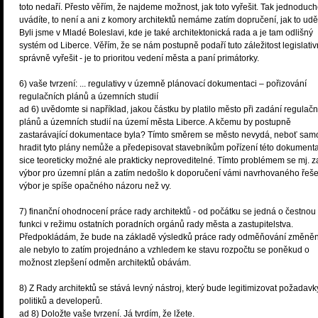
toto nedaří. Přesto věřím, že najdeme možnost, jak toto vyřešit. Tak jednoduch
uvádíte, to není a ani z komory architektů nemáme zatím dopručení, jak to uděl
Byli jsme v Mladé Boleslavi, kde je také architektonická rada a je tam odlišný
systém od Liberce. Věřím, že se nám postupně podaří tuto záležitost legislati
správně vyřešit - je to prioritou vedení města a paní primátorky.
6) vaše tvrzení: ... regulativy v územně plánovací dokumentaci – pořizování
regulačních plánů a územních studií
ad 6) uvědomte si například, jakou částku by platilo město při zadání regulačn
plánů a územních studií na území města Liberce. A kčemu by postupně
zastarávající dokumentace byla? Tímto směrem se město nevydá, neboť sam
hradit tyto plány nemůže a předepisovat stavebníkům pořízení této dokumenta
sice teoreticky možné ale prakticky neproveditelné. Tímto problémem se mj. 
výbor pro územní plán a zatím nedošlo k doporučení vámi navrhovaného řeše
výbor je spíše opačného názoru než vy.
7) finanční ohodnocení práce rady architektů - od počátku se jedná o čestnou
funkci v režimu ostatních poradních orgánů rady města a zastupitelstva.
Předpokládám, že bude na základě výsledků práce rady odměňování změněn
ale nebylo to zatím projednáno a vzhledem ke stavu rozpočtu se poněkud o
možnost zlepšení odměn architektů obávám.
8) Z Rady architektů se stává levný nástroj, který bude legitimizovat požadavk
politiků a developerů.
ad 8) Doložte vaše tvrzení. Já tvrdím, že lžete.