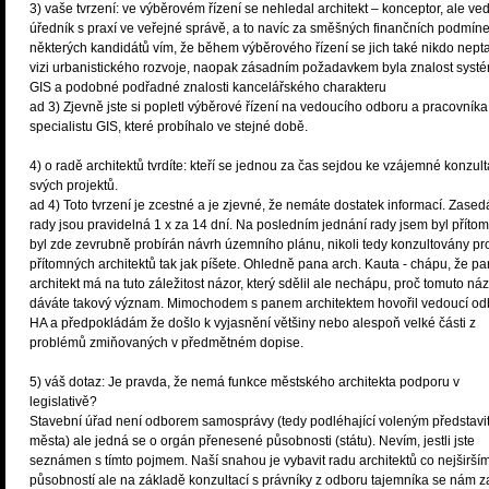
3) vaše tvrzení: ve výběrovém řízení se nehledal architekt – konceptor, ale ve
úředník s praxí ve veřejné správě, a to navíc za směšných finančních podmín
některých kandidátů vím, že během výběrového řízení se jich také nikdo nepta
vizi urbanistického rozvoje, naopak zásadním požadavkem byla znalost syst
GIS a podobné podřadné znalosti kancelářského charakteru
ad 3) Zjevně jste si popletl výběrové řízení na vedoucího odboru a pracovníka
specialistu GIS, které probíhalo ve stejné době.
4) o radě architektů tvrdíte: kteří se jednou za čas sejdou ke vzájemné konzult
svých projektů.
ad 4) Toto tvrzení je zcestné a je zjevné, že nemáte dostatek informací. Zased
rady jsou pravidelná 1 x za 14 dní. Na posledním jednání rady jsem byl příto
byl zde zevrubně probírán návrh územního plánu, nikoli tedy konzultovány pr
přítomných architektů tak jak píšete. Ohledně pana arch. Kauta - chápu, že pa
architekt má na tuto záležitost názor, který sdělil ale nechápu, proč tomuto ná
dáváte takový význam. Mimochodem s panem architektem hovořil vedoucí od
HA a předpokládám že došlo k vyjasnění většiny nebo alespoň velké části z
problémů zmiňovaných v předmětném dopise.
5) váš dotaz: Je pravda, že nemá funkce městského architekta podporu v
legislativě?
Stavební úřad není odborem samosprávy (tedy podléhající voleným představi
města) ale jedná se o orgán přenesené působnosti (státu). Nevím, jestli jste
seznámen s tímto pojmem. Naší snahou je vybavit radu architektů co nejširší
působností ale na základě konzultací s právníky z odboru tajemníka se nám z