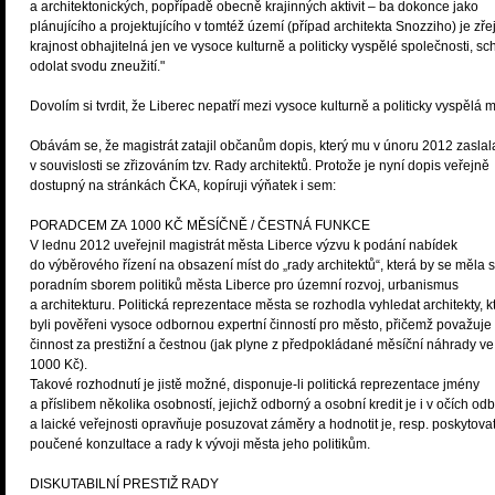
a architektonických, popřípadě obecně krajinných aktivit – ba dokonce jako
plánujícího a projektujícího v tomtéž území (případ architekta Snozziho) je zř
krajnost obhajitelná jen ve vysoce kulturně a politicky vyspělé společnosti, s
odolat svodu zneužití."
Dovolím si tvrdit, že Liberec nepatří mezi vysoce kulturně a politicky vyspělá 
Obávám se, že magistrát zatajil občanům dopis, který mu v únoru 2012 zasla
v souvislosti se zřizováním tzv. Rady architektů. Protože je nyní dopis veřejně
dostupný na stránkách ČKA, kopíruji výňatek i sem:
PORADCEM ZA 1000 KČ MĚSÍČNĚ / ČESTNÁ FUNKCE
V lednu 2012 uveřejnil magistrát města Liberce výzvu k podání nabídek
do výběrového řízení na obsazení míst do „rady architektů“, která by se měla s
poradním sborem politiků města Liberce pro územní rozvoj, urbanismus
a architekturu. Politická reprezentace města se rozhodla vyhledat architekty, kt
byli pověřeni vysoce odbornou expertní činností pro město, přičemž považuje 
činnost za prestižní a čestnou (jak plyne z předpokládané měsíční náhrady ve
1000 Kč).
Takové rozhodnutí je jistě možné, disponuje-li politická reprezentace jmény
a příslibem několika osobností, jejichž odborný a osobní kredit je i v očích od
a laické veřejnosti opravňuje posuzovat záměry a hodnotit je, resp. poskytova
poučené konzultace a rady k vývoji města jeho politikům.
DISKUTABILNÍ PRESTIŽ RADY