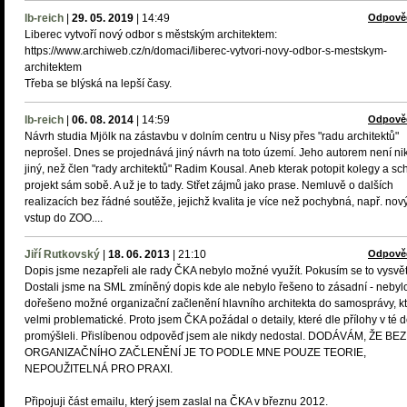
lb-reich
|
29. 05. 2019
|
14:49
Odpově
Liberec vytvoří nový odbor s městským architektem:
https://www.archiweb.cz/n/domaci/liberec-vytvori-novy-odbor-s-mestskym-
architektem
Třeba se blýská na lepší časy.
lb-reich
|
06. 08. 2014
|
14:59
Odpově
Návrh studia Mjölk na zástavbu v dolním centru u Nisy přes "radu architektů"
neprošel. Dnes se projednává jiný návrh na toto území. Jeho autorem není ni
jiný, než člen "rady architektů" Radim Kousal. Aneb kterak potopit kolegy a sch
projekt sám sobě. A už je to tady. Střet zájmů jako prase. Nemluvě o dalších
realizacích bez řádné soutěže, jejichž kvalita je více než pochybná, např. nov
vstup do ZOO....
Jiří Rutkovský
|
18. 06. 2013
|
21:10
Odpově
Dopis jsme nezapřeli ale rady ČKA nebylo možné využít. Pokusím se to vysvětl
Dostali jsme na SML zmíněný dopis kde ale nebylo řešeno to zásadní - nebyl
dořešeno možné organizační začlenění hlavního architekta do samosprávy, kt
velmi problematické. Proto jsem ČKA požádal o detaily, které dle přílohy v té 
promýšleli. Přislíbenou odpověď jsem ale nikdy nedostal. DODÁVÁM, ŽE BEZ
ORGANIZAČNÍHO ZAČLENĚNÍ JE TO PODLE MNE POUZE TEORIE,
NEPOUŽITELNÁ PRO PRAXI.
Připojuji část emailu, který jsem zaslal na ČKA v březnu 2012.