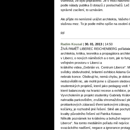
všimnout, že bylo připraveno. Je v moci hlavníh
podle nálady publika či dotazů z posluchačů. Leč
správné zacílení, to uznávám.
Ale příjde mi nemístné urážet architekta, Vašeho 
slušnou mez. To je podle mého spíše na osobní di
RF
Radim Kousal
|
30. 01. 2013
|
14:50
ŽIVÁ PAMĚŤ LIBEREC REICHENBERG pořádala 29
architekta, kritika, teoretika a propagátora arch
v Liberci, o nových náměstích a o tom, jak to fu
veřejném prostoru v Liberci a
krátkého videa „Gebrián vs. Centrum Liberce“. 
svědky obdivuhodné, brilantní exhibice Adama Geb
nebralo konce. Obdivuji ho, nemá chybu, je doko
nedozvěděli nic, ale mohli jsme s úžasem sledovat
studentských projektů, které jako pedagog vedl. 
které balancovaly na hranici recese a exhibice, p
Vyvrcholením je projekt studentky Gabriely Král
nahradila parkovištěm, zrušila shromažďovací pl
protitankových zátarasů třemi tankovými zákopy,
kočárky, je rozhodně jiné řešení. Silně ale pochy
kvality původního řešení od Patrika Kotase.
Několik poznámek ke krátkému a bohužel neprom
Liberce“. Na tomto mediálním pořadu mě nejvíce
svazáckého nadšení, negace a ignorance protag