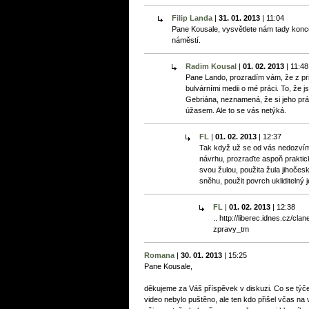
Filip Landa
|
31. 01. 2013
|
11:04
Pane Kousale, vysvětlete nám tady kon
náměstí.
Radim Kousal
|
01. 02. 2013
|
11:48
Pane Lando, prozradím vám, že z pr
bulvárními medii o mé práci. To, že js
Gebriána, neznamená, že si jeho prác
úžasem. Ale to se vás netýká.
FL
|
01. 02. 2013
|
12:37
Tak když už se od vás nedozvíme
návrhu, prozraďte aspoň praktick
svou žulou, použita žula jihočes
sněhu, použit povrch ukliditelný 
FL
|
01. 02. 2013
|
12:38
.. http://liberec.idnes.cz/
zpravy_tm
Romana
|
30. 01. 2013
|
15:25
Pane Kousale,
děkujeme za Váš příspěvek v diskuzi. Co se týč
video nebylo puštěno, ale ten kdo přišel včas 