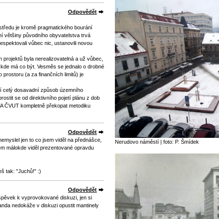
Odpovědět
a/středu je kromě pragmatického bourání
ení většiny původního obyvatelstva trvá
espektovali vůbec nic, ustanovili novou
 projektů byla nerealizovatelná a už vůbec,
 kde má co být. Vesměs se jednalo o drobné
prostoru (a za finančních limitů) je
í celý dosavadní způsob územního
ostit se od direktivního pojetí plánu z dob
 FA ČVUT kompletně překopat metodiku
Odpovědět
nemyslel jen to co jsem viděl na přednášce,
Nerudovo náměstí | foto: P. Šmídek
jsem málokde viděl prezentované opravdu
 tak: "Juchů!" :)
Odpovědět
pěvek k vyprovokované diskuzi, jen si
anda nedokáže v diskuzi opustit mantinely