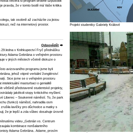
o hosta večera si program drobně uzpůsobit
 je pravda, že v tomto bodě má Vaše kritika
kolegu, tak osobně až zacházíte za jistou
skuzi, než na internetový prostor.
Projekt studentky Gabriely Králové
Odpovědět
.ledna v Knihkupectví Fryč přednášku
itektury Adama Gebriána o veřejném prostoru
nguje v jiných městech včetně diskuze o
Místo avizovaného programu jsme byli
riána, jehož vtipné verbální žonglérství
nalý. Sice jsme se o veřejném prostoru
 intelektuální masturbaci o genialitě
Ve většině představené studentské projekty,
ostrádaly jakékoli stopy kritického myšlení.
ové Liberec – Soukenné náměstí. To, že park
ochu (funkci) náměstí, nahradila osm
 zrušila lavičky pro důchodce a matky s
buji, že je lepší a zda vůbec dosahuje úrovně
ítnutému videu „Gebrián vs. Centrum
 zaujala kombinace nonšalantního
onisty Adama Gebriána.. Adame, prosím