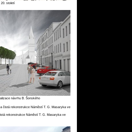
20. století
alizace návrhu B. Šonského
istá rekonstrukce Náměstí T. G. Masaryka ve