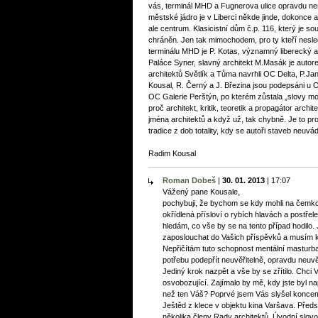
vás, terminál MHD a Fugnerova ulice opravdu nen
městské jádro je v Liberci někde jinde, dokonce
ale centrum. Klasicistní dům č.p. 116, který je 
chráněn. Jen tak mimochodem, pro ty kteří nesle
terminálu MHD je P. Kotas, významný liberecký ar
Paláce Syner, slavný architekt M.Masák je autore
architektů Světlík a Tůma navrhli OC Delta, P.Ja
Kousal, R. Černý a J. Březina jsou podepsáni u 
OC Galerie Perštýn, po kterém zůstala „slovy mo
proč architekt, kritik, teoretik a propagátor arc
jména architektů a když už, tak chybně. Je to pr
tradice z dob totality, kdy se autoři staveb neu
Radim Kousal
Roman Dobeš
|
30. 01. 2013
|
17:07
Vážený pane Kousale,
pochybuji, že bychom se kdy mohli na čemko
okřídlená přísloví o rybích hlavách a postře
hledám, co vše by se na tento případ hodilo. J
zaposlouchat do Vašich příspěvků a musím kon
Nepřičítám tuto schopnost mentální masturbac
potřebu podepřít neuvěřitelně, opravdu neuvě
Jediný krok nazpět a vše by se zřítilo. Chci V
osvobozující. Zajímalo by mě, kdy jste byl n
než ten Váš? Poprvé jsem Vás slyšel konce
Ještěd z klece v objektu kina Varšava. Předs
několika členy Rady architektů. Úvodní slovo