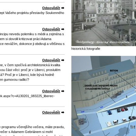
Odpovědět
cept Vašeho projektu přestavby Soukenného
Odpovědět
incipu nevedu polemiku s médii a zejména s
em si dovolil kritizovat práci Adama
e nevážím, dokonce ji obdivuji a většinou s
historická fotografie
Odpovědět
, v čem spočívá architektonická kvalita
ou část věci: proč je v Liberci, proslulém
ká? Proč je v Liberci, kde bývá hodně
jen gumovou radlicí?
Odpovědět
clanek.aspx?c=A130201_083225_liberec-
Odpovědět
e programu včerejšího večera, máte pravdu,
na večer s Adamem Gebriánem si mohl