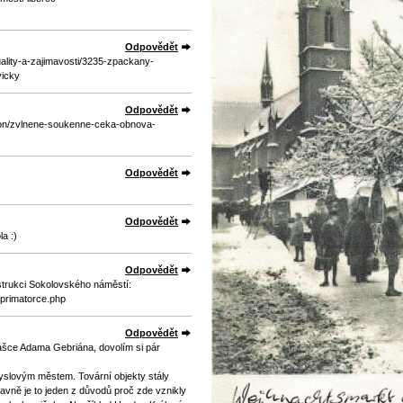
Odpovědět
tuality-a-zajimavosti/3235-zpackany-
vicky
Odpovědět
egion/zvlnene-soukenne-ceka-obnova-
Odpovědět
Odpovědět
a :)
Odpovědět
strukci Sokolovského náměstí:
-primatorce.php
Odpovědět
ášce Adama Gebriána, dovolím si pár
yslovým městem. Tovární objekty stály
avně je to jeden z důvodů proč zde vznikly