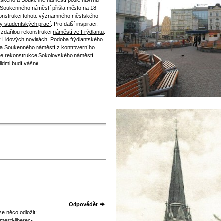
nského a Soukenné náměstí podle návrhu
" Soukenného náměstí přišla město na 18
rekonstrukci tohoto významného městského
ky studentských prací
. Pro další inspiraci:
 zdařilou rekonstrukci
náměstí ve Frýdlantu
.
 Lidových novinách. Podoba frýdlantského
ba Soukenného náměstí z kontroverního
uje rekonstrukce
Sokolovského náměstí
lidmi budí vášně.
Odpovědět
e něco odložit:
mesti-liberec-