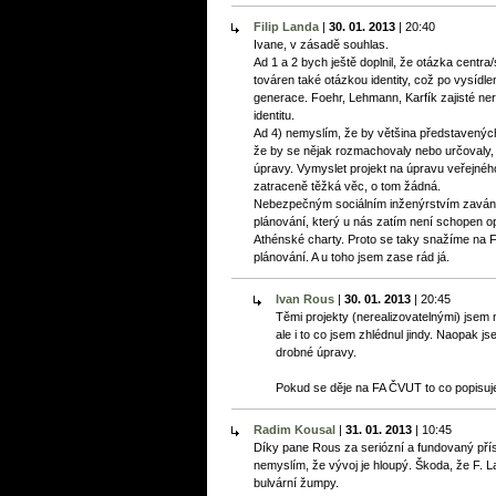
Filip Landa
|
30. 01. 2013
|
20:40
Ivane, v zásadě souhlas.
Ad 1 a 2 bych ještě doplnil, že otázka centr
továren také otázkou identity, což po vysídl
generace. Foehr, Lehmann, Karfík zajisté ner
identitu.
Ad 4) nemyslím, že by většina představených
že by se nějak rozmachovaly nebo určovaly,
úpravy. Vymyslet projekt na úpravu veřejného 
zatraceně těžká věc, o tom žádná.
Nebezpečným sociálním inženýrstvím zaván
plánování, který u nás zatím není schopen opr
Athénské charty. Proto se taky snažíme na
plánování. A u toho jsem zase rád já.
Ivan Rous
|
30. 01. 2013
|
20:45
Těmi projekty (nerealizovatelnými) jsem 
ale i to co jsem zhlédnul jindy. Naopak 
drobné úpravy.
Pokud se děje na FA ČVUT to co popisuješ
Radim Kousal
|
31. 01. 2013
|
10:45
Díky pane Rous za seriózní a fundovaný přís
nemyslím, že vývoj je hloupý. Škoda, že F. L
bulvární žumpy.