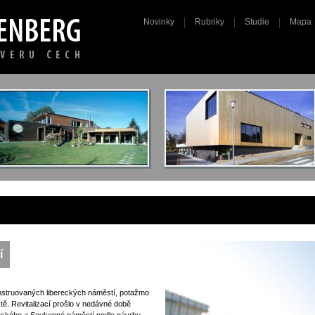
Novinky
Rubriky
Studie
Mapa
í
onstruovaných libereckých náměstí, potažmo
tě. Revitalizací prošlo v nedávné době