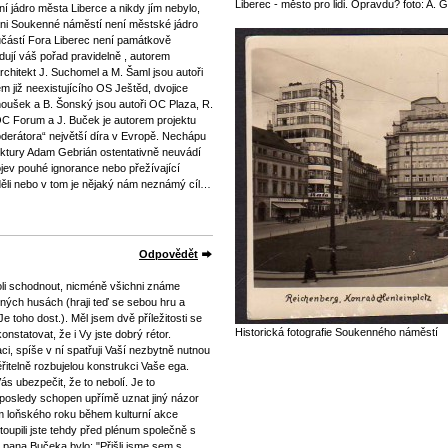
Liberec - město pro lidi. Opravdu? foto: A. 
í jádro města Liberce a nikdy jím nebylo,
 ani Soukenné náměstí není městské jádro
součástí Fora Liberec není památkově
dují váš pořad pravidelně , autorem
chitekt J. Suchomel a M. Šaml jsou autoři
m již neexistujícího OS Ještěd, dvojice
noušek a B. Šonský jsou autoři OC Plaza, R.
OC Forum a J. Buček je autorem projektu
derátora“ největší díra v Evropě. Nechápu
hitektury Adam Gebrián ostentativně neuvádí
ojev pouhé ignorance nebo přežívající
váděli nebo v tom je nějaký nám neznámý cíl…
Odpovědět
li schodnout, nicméně všichni známe
lených husách (hraji teď se sebou hru a
e toho dost.). Měl jsem dvě příležitosti se
Historická fotografie Soukenného náměstí
statovat, že i Vy jste dobrý rétor.
i, spíše v ní spatřuji Vaší nezbytně nutnou
řitelně rozbujelou konstrukci Vaše ega.
ás ubezpečit, že to nebolí. Je to
aposledy schopen upřímě uznat jiný názor
m loňského roku během kulturní akce
toupili jste tehdy před plénum společně s
 pana Bučeka bylo: "Přišli jsme sem s