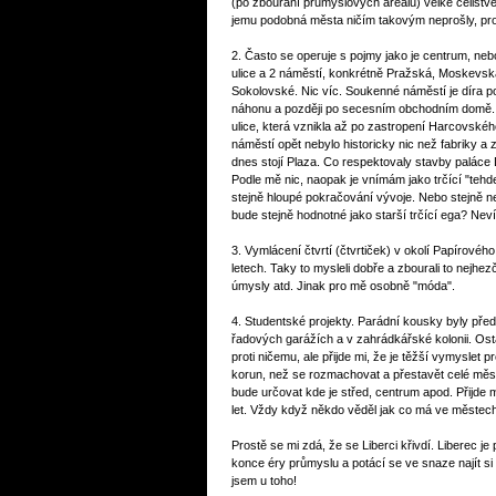
(po zbourání průmyslových areálů) velké celistv
jemu podobná města ničím takovým neprošly, pro
2. Často se operuje s pojmy jako je centrum, ne
ulice a 2 náměstí, konkrétně Pražská, Moskevská
Sokolovské. Nic víc. Soukenné náměstí je díra 
náhonu a později po secesním obchodním domě. 
ulice, která vznikla až po zastropení Harcovsk
náměstí opět nebylo historicky nic než fabriky a 
dnes stojí Plaza. Co respektovaly stavby paláce 
Podle mě nic, naopak je vnímám jako trčící "tehde
stejně hloupé pokračování vývoje. Nebo stejně n
bude stejně hodnotné jako starší trčící ega? Nev
3. Vymlácení čtvrtí (čtvrtiček) v okolí Papírovéh
letech. Taky to mysleli dobře a zbourali to nejhez
úmysly atd. Jinak pro mě osobně "móda".
4. Studentské projekty. Parádní kousky byly pře
řadových garážích a v zahrádkářské kolonii. Osta
proti ničemu, ale přijde mi, že je těžší vymyslet 
korun, než se rozmachovat a přestavět celé měs
bude určovat kde je střed, centrum apod. Přijde 
let. Vždy když někdo věděl jak co má ve městech 
Prostě se mi zdá, že se Liberci křivdí. Liberec j
konce éry průmyslu a potácí se ve snaze najít si
jsem u toho!