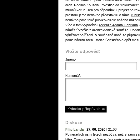
Nerudovo náměstí podle návrhu arch. Borise Šo
arch. Radima Kousala. Investice do "rekultivace
milionů korun. Jen pro připomínku: projekt na 
prostoru jsme nedávno představili i v rámci
rubri
nedávno jsme také publikovali dle našeho názoru
Více o tom vypovídá i
recenze Adama Gebriana
v
náměstí vzešla z architektonické soutěže. Podo
výběrového řízení. V současné době se připrav
podle návrhu arch. Borise Šonského a opět mezi 
Vložte odpověď:
Jméno:
Komentář:
Diskuze
Filip Landa
|
27. 06. 2020
|
21:08
Po necelých osmi letech nezbývá, než si sem zas
https://www.idnes.cz/liberec/zpravy/soukenne-na