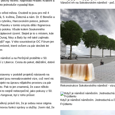
é plochy ničeho. Například Hradec Králové a
Vánoční trh na Sokolovském náměstí - poč. 
to jednoduše vypadají lépe.
bo střed města. Osobně to jsou pro mě 4
, 5. května, Železná a nám. Dr. E Beneše a
po rybníku, Harcovském potoce, jednom
Paseku v tomto smyslu dělá i fügnerova
ého potoka. Všude kolem Soukenného
záplavové území. Stejné je to s místem, kde
Dunaj, Nisy a Baťy by mě také zajímalo.
jší" ego. V této souvislosti je OC Fórum jen
emístné, které ovšem za pár desítek let
ím
o náměstí a na Perštýně proběhlo v 50.
čí z Liberce. Cesta do pekel, dláždění, dobré
dstaveny v podobě projektů nástaveb na
tní jsou nerealizovatelné vize, což není nic
projekt na úpravu nějakého prostoru za pár
Rekonstrukce Sokolovského náměstí - vizu
to. Pak to jen znamená, že zase někdo
mi to stejně nebezpečné, jako pokusy z 50.
fungovat, byl z toho průser.
Když je náměstí náměstím. Jednoduchá a č
e pěkný právě tím, že je sebou nese stigma
Frýdlantu
 novou funkci správy a služby. Jsem rád, že