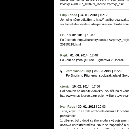
lavicky.A200627_103439_liberec-zpravy_bse
Filip Landa
|
04. 09. 2018
|
15:12
Jen si tu něco odložím.... http://nasliberec.cz/ak
soukenak-bude-stat-dalsi-penize-tentokrat-za-la
LD
|
18. 02. 2015
|
18:07
Po 2 letech: http://liberecky.denik.cz/zpravy_r
20150218.html
Kajik
|
01. 06. 2014
|
12:48
Po kom se jmenuje ulice Fügnerova v Liberci?
Jaroslav Soukup
|
05. 10. 2016
|
19:22
Po Jindřichu Fügnerovi spoluzakladateli Sokol
čtenář
|
10. 02. 2014
|
17:36
Požadavek na architektonickou soutěž na rekon
http://www.nasliberec.cz/problemy-liberce/vyzva
Ivan Rous
|
30. 01. 2013
|
20:03
Teda, když už se zde rozhořela diskuze k předn
poznámek:
1. Liberec byl v době svého zrodu a vývoje prům
doslova uprostřed města. Na to se zapomíná a hl