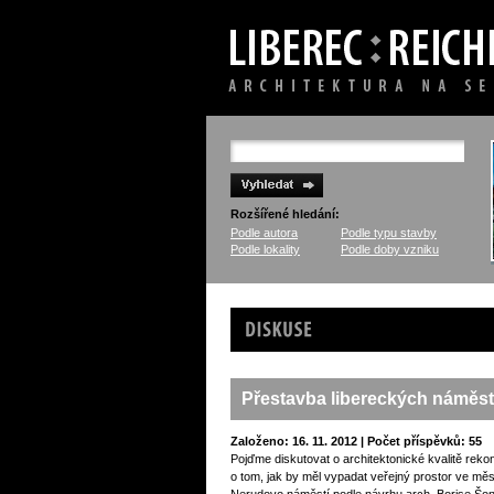
Rozšířené hledání:
Podle autora
Podle typu stavby
Podle lokality
Podle doby vzniku
Diskuse
Přestavba libereckých náměst
Založeno: 16. 11. 2012 | Počet příspěvků: 55
Pojďme diskutovat o architektonické kvalitě rek
o tom, jak by měl vypadat veřejný prostor ve měs