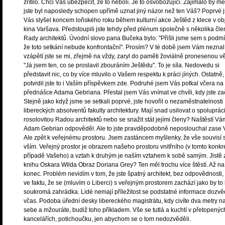
zřítilo. Chci Vás ubezpečit, že to nebolí. Je to osvobozující. Zajímalo by mě
jste byl naposledy schopen upřímě uznat jiný názor než ten Váš? Poprvé 
Vás slyšel koncem loňského roku během kulturní akce Ještěd z klece v ob
kina Varšava. Předstoupili jste tehdy před plénum společně s několika čle
Rady architektů. Úvodní slovo pana Bučeka bylo: "Přišli jsme sem s podm
že toto setkání nebude konfrontační". Prosím? V té době jsem Vám neznal,
vzápětí jste se mi, zřejmě na vždy, zaryl do paměti žoviálně pronesenou v
"Já jsem ten, co se proslavil zbouráním Ještědu". To je síla. Nedovedu si
představit nic, co by více mluvilo o Vašem respektu k práci jíných. Ostatně,
potvrdil jste to i Vaším příspěvkem zde. Podruhé jsem Vás potkal včera na
přednášce Adama Gebriana. Přestal jsem Vás vnímat ve chvíli, kdy jste za
Stejně jako když jsme se setkali poprvé, jste hovořil o nezaměstnatelnosti
libereckých absolventů fakulty architektury. Mají snad usilovat o spolupráci
rosolovitou Radou architektů nebo se snažit stát jejími členy? Naštěstí Vá
Adam Gebrian odpověděl. Ale to jste pravděpodobně neposlouchal zase 
Ale zpět k veřejnému prostoru. Jsem zastáncem myšlenky, že vše souvisí 
vším. Veřejný prostor je obrazem našeho prostoru vnitřního (v tomto konkr
případě Vašeho) a vztah k druhým je naším vztahem k sobě samým. Jistě 
knihu Oskara Wilda Obraz Doriana Grey? Ten měl trochu více štěstí. Až na
konec. Problém nevidím v tom, že jste špatný architekt, bez odpovědnosti,
ve faktu, že se (mluvím o Liberci) s veřejným prostorem zachází jako by to
soukromá zahrádka. Lidé nemají příležitost se podstatné informace dozvě
včas. Podoba úřední desky libereckého magistrátu, kdy civíte dva metry n
sebe a mžouráte, budiž toho příkladem. Vše se tutlá a kuchtí v přetopenýc
kancelářích, potichoučku, jen abychom se o tom nedozvěděli.