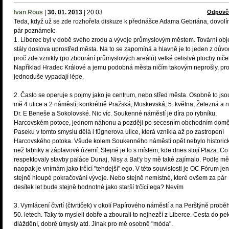
Ivan Rous
|
30. 01. 2013
|
20:03
Odpově
Teda, když už se zde rozhořela diskuze k přednášce Adama Gebriána, dovolí
pár poznámek:
1. Liberec byl v době svého zrodu a vývoje průmyslovým městem. Tovární obj
stály doslova uprostřed města. Na to se zapomíná a hlavně je to jeden z dův
proč zde vznikly (po zbourání průmyslových areálů) velké celistvé plochy niče
Například Hradec Králové a jemu podobná města ničím takovým neprošly, pro
jednoduše vypadají lépe.
2. Často se operuje s pojmy jako je centrum, nebo střed města. Osobně to jso
mě 4 ulice a 2 náměstí, konkrétně Pražská, Moskevská, 5. května, Železná a 
Dr. E Beneše a Sokolovské. Nic víc. Soukenné náměstí je díra po rybníku,
Harcovském potoce, jednom náhonu a později po secesním obchodním domě
Paseku v tomto smyslu dělá i fügnerova ulice, která vznikla až po zastropení
Harcovského potoka. Všude kolem Soukenného náměstí opět nebylo historick
než fabriky a záplavové území. Stejné je to s místem, kde dnes stojí Plaza. Co
respektovaly stavby paláce Dunaj, Nisy a Baťy by mě také zajímalo. Podle mě 
naopak je vnímám jako trčící "tehdejší" ego. V této souvislosti je OC Fórum jen
stejně hloupé pokračování vývoje. Nebo stejně nemístné, které ovšem za pár
desítek let bude stejně hodnotné jako starší trčící ega? Nevím
3. Vymlácení čtvrtí (čtvrtiček) v okolí Papírového náměstí a na Perštýně proběh
50. letech. Taky to mysleli dobře a zbourali to nejhezčí z Liberce. Cesta do pek
dláždění, dobré úmysly atd. Jinak pro mě osobně "móda".