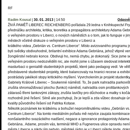
RF
Radim Kousal
|
30. 01. 2013
|
14:50
Odpově
ŽIVÁ PAMĚŤ LIBEREC REICHENBERG pořádala 29.ledna v Knihkupectví Fry
přednášku architekta, kritika, teoretika a propagátora architektury Adama Geb
o veřejném prostoru v Liberci, o nových náměstích a o tom, jak to funguje v ji
městech včetně diskuze o veřejném prostoru v Liberci a
krátkého videa „Gebrián vs. Centrum Liberce“. Místo avizovaného programu 
byli svědky obdivuhodné, brilantní exhibice Adama Gebriána, jehož vtipné ver
žonglérství nebralo konce. Obdivuji ho, nemá chybu, je dokonalý. Sice jsme s
veřejném prostoru nedozvěděli nic, ale mohli jsme s úžasem sledovat intelekt
masturbaci o genialitě studentských projektů, které jako pedagog vedl. Ve vět
představené studentské projekty, které balancovaly na hranici recese a exhibi
postrádaly jakékoli stopy kritického myšlení. Vyvrcholením je projekt studentk
Gabriely Králové Liberec – Soukenné náměstí. To, že park nahradila parkoviš
zrušila shromažďovací plochu (funkci) náměstí, nahradila osm protitankových
zátarasů třemi tankovými zákopy, zrušila lavičky pro důchodce a matky s kočár
rozhodně jiné řešení. Silně ale pochybuji, že je lepší a zda vůbec dosahuje ú
kvality původního řešení od Patrika Kotase.
Několik poznámek ke krátkému a bohužel nepromítnutému videu „Gebrián vs.
Centrum Liberce“. Na tomto mediálním pořadu mě nejvíce zaujala kombinace
nonšalantního svazáckého nadšení, negace a ignorance protagonisty Adama
Gebriána.. Adame, prosím vás, terminál MHD a Fugnerova ulice opravdu není
města Liberce a nikdy jím nebylo, městské jádro je v Liberci někde jinde, dok