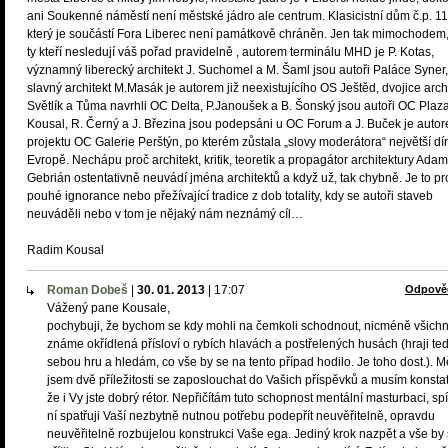
ani Soukenné náměstí není městské jádro ale centrum. Klasicistní dům č.p. 11
který je součástí Fora Liberec není památkově chráněn. Jen tak mimochodem,
ty kteří nesledují váš pořad pravidelně , autorem terminálu MHD je P. Kotas,
významný liberecký architekt J. Suchomel a M. Šaml jsou autoři Paláce Syner,
slavný architekt M.Masák je autorem již neexistujícího OS Ještěd, dvojice arch
Světlík a Tůma navrhli OC Delta, P.Janoušek a B. Šonský jsou autoři OC Plaza
Kousal, R. Černý a J. Březina jsou podepsáni u OC Forum a J. Buček je auto
projektu OC Galerie Perštýn, po kterém zůstala „slovy moderátora“ největší dír
Evropě. Nechápu proč architekt, kritik, teoretik a propagátor architektury Adam
Gebrián ostentativně neuvádí jména architektů a když už, tak chybně. Je to pr
pouhé ignorance nebo přežívající tradice z dob totality, kdy se autoři staveb
neuváděli nebo v tom je nějaký nám neznámý cíl…
Radim Kousal
Roman Dobeš
|
30. 01. 2013
|
17:07
Odpově
Vážený pane Kousale,
pochybuji, že bychom se kdy mohli na čemkoli schodnout, nicméně všichn
známe okřídlená přísloví o rybích hlavách a postřelených husách (hraji te
sebou hru a hledám, co vše by se na tento případ hodilo. Je toho dost.). M
jsem dvě příležitosti se zaposlouchat do Vašich příspěvků a musím konstat
že i Vy jste dobrý rétor. Nepřičítám tuto schopnost mentální masturbaci, sp
ní spatřuji Vaší nezbytně nutnou potřebu podepřít neuvěřitelně, opravdu
neuvěřitelně rozbujelou konstrukci Vaše ega. Jediný krok nazpět a vše by