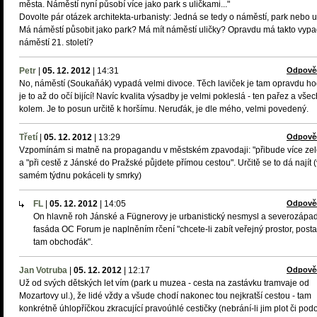
města. Náměstí nyní působí více jako park s uličkami..."
Dovolte pár otázek architekta-urbanisty: Jedná se tedy o náměstí, park nebo u
Má náměstí působit jako park? Má mít náměstí uličky? Opravdu má takto vypa
náměstí 21. století?
Petr
|
05. 12. 2012
|
14:31
Odpově
No, náměstí (Soukaňák) vypadá velmi divoce. Těch laviček je tam opravdu h
je to až do očí bijící! Navíc kvalita výsadby je velmi pokleslá - ten pařez a vše
kolem. Je to posun určitě k horšímu. Neruďák, je dle mého, velmi povedený.
Třetí
|
05. 12. 2012
|
13:29
Odpově
Vzpomínám si matně na propagandu v městském zpavodaji: "přibude více ze
a "při cestě z Jánské do Pražské půjdete přímou cestou". Určitě se to dá najít 
samém týdnu pokáceli ty smrky)
FL
|
05. 12. 2012
|
14:05
Odpově
On hlavně roh Jánské a Fügnerovy je urbanistický nesmysl a severozápa
fasáda OC Forum je naplněním rčení "chcete-li zabít veřejný prostor, posta
tam obchoďák".
Jan Votruba
|
05. 12. 2012
|
12:17
Odpově
Už od svých dětských let vím (park u muzea - cesta na zastávku tramvaje od
Mozartovy ul.), že lidé vždy a všude chodí nakonec tou nejkratší cestou - tam
konkrétně úhlopříčkou zkracující pravoúhlé cestičky (nebrání-li jim plot či po