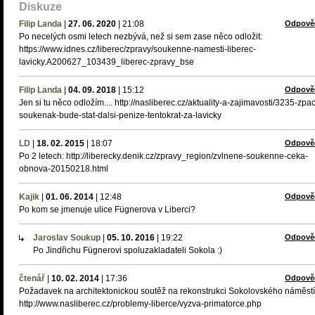
Diskuze
Filip Landa
|
27. 06. 2020
|
21:08
Odpově
Po necelých osmi letech nezbývá, než si sem zase něco odložit:
https://www.idnes.cz/liberec/zpravy/soukenne-namesti-liberec-
lavicky.A200627_103439_liberec-zpravy_bse
Filip Landa
|
04. 09. 2018
|
15:12
Odpově
Jen si tu něco odložím.... http://nasliberec.cz/aktuality-a-zajimavosti/3235-zpa
soukenak-bude-stat-dalsi-penize-tentokrat-za-lavicky
LD
|
18. 02. 2015
|
18:07
Odpově
Po 2 letech: http://liberecky.denik.cz/zpravy_region/zvlnene-soukenne-ceka-
obnova-20150218.html
Kajik
|
01. 06. 2014
|
12:48
Odpově
Po kom se jmenuje ulice Fügnerova v Liberci?
Jaroslav Soukup
|
05. 10. 2016
|
19:22
Odpově
Po Jindřichu Fügnerovi spoluzakladateli Sokola :)
čtenář
|
10. 02. 2014
|
17:36
Odpově
Požadavek na architektonickou soutěž na rekonstrukci Sokolovského náměstí
http://www.nasliberec.cz/problemy-liberce/vyzva-primatorce.php