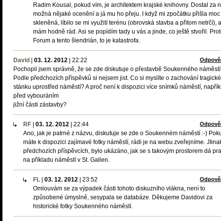
Radim Kousal, pokud vím, je architektem krajské knihovny. Dostal za n
možná nějaké ocenění a já mu ho přeju. I když mi zpočátku přišla moc
skleněná, líbilo se mi využití terénu (obrovská stavba a přitom netrčí), a 
mám hodně rád. Asi se popídím tady u vás a jinde, co ještě stvořil. Pro
Forum a tento šlendrián, to je katastrofa.
David
|
03. 12. 2012
|
22:22
Odpově
Pochopil jsem správně, že se zde diskutuje o přestavbě Soukenného náměst
Podle předchozích příspěvků si nejsem jist. Co si myslíte o zachování tragick
stánku uprostřed náměstí? A proč není k dispozici více snímků náměstí, napřík
před vybouráním
jižní části zástavby?
RF
|
03. 12. 2012
|
22:44
Odpově
Ano, jak je patrné z názvu, diskutuje se zde o Soukenném náměstí :-) Pok
máte k dispozici zajímavé fotky náměstí, rádi je na webu zveřejníme. JIina
předchozích příspěvcích, bylo ukázáno, jak se s takovým prostorem dá pr
na příkladu náměstí v St. Gallen.
FL
|
03. 12. 2012
|
23:52
Odpově
Omlouvám se za výpadek části tohoto diskuzního vlákna, není to
způsobené úmyslně, sesypala se databáze. Děkujeme Davidovi za
historické fotky Soukenného náměstí.