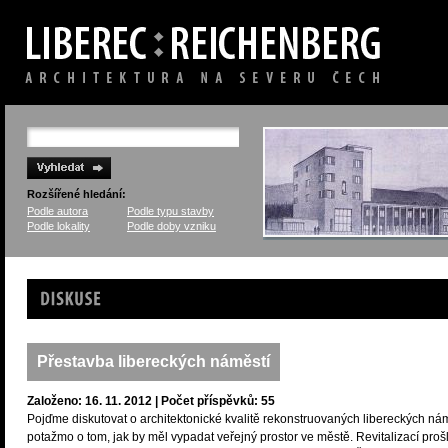
Rozšířené hledání:
Podle autora
Podle typu stavby
Podle lokality
Podle doby vzniku
Diskuse
Přestavba libereckých náměstí
Založeno: 16. 11. 2012 | Počet příspěvků: 55
Pojďme diskutovat o architektonické kvalitě rekonstruovaných libereckých nám
potažmo o tom, jak by měl vypadat veřejný prostor ve městě. Revitalizací proš