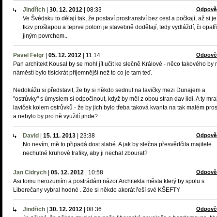
Jindřich
|
30. 12. 2012
|
08:33
Odpově
Ve Švédsku to dělají tak, že postaví prostranství bez cest a počkají, až si je
tkzv prošlapou a teprve potom je stavebně dodělají, tedy vydláždí, či opatř
jiným povrchem..
Pavel Felgr
|
05. 12. 2012
|
11:14
Odpově
Pan architekt Kousal by se mohl jít učit ke slečně Králové - něco takového by 
náměstí bylo tisíckrát příjemnější než to co je tam teď.
Nedokážu si představit, že by si někdo sednul na lavičky mezi Dunajem a
"ostrůvky" s úmyslem si odpočinout, když by měl z obou stran dav lidí. A ty mr
laviček kolem ostrůvků - že by jich bylo třeba taková kvanta na tak malém pro
a nebylo by pro ně využití jinde?
David
|
15. 11. 2013
|
23:38
Odpově
No nevím, mě to připadá dost slabé. A jak by slečna přesvědčila majitele
nechutné kruhové trafiky, aby ji nechal zbourat?
Jan Cidrych
|
05. 12. 2012
|
10:58
Odpově
Asi tomu nerozumím a postrádám názor Architekta města který by spolu s
Liberečany vybral hodné . Zde si někdo akorát řeší své KŠEFTY
Jindřich
|
30. 12. 2012
|
08:36
Odpově