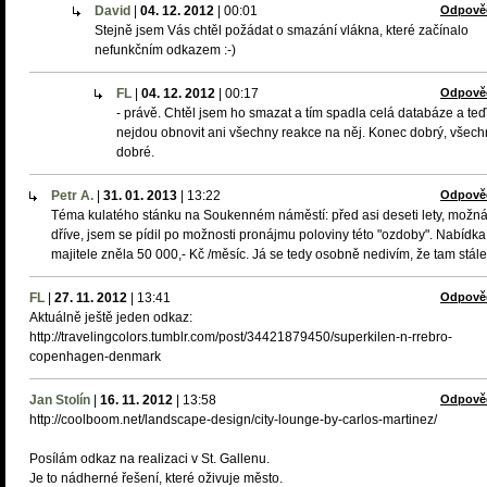
David
|
04. 12. 2012
|
00:01
Odpově
Stejně jsem Vás chtěl požádat o smazání vlákna, které začínalo
nefunkčním odkazem :-)
FL
|
04. 12. 2012
|
00:17
Odpově
- právě. Chtěl jsem ho smazat a tím spadla celá databáze a teď
nejdou obnovit ani všechny reakce na něj. Konec dobrý, všec
dobré.
Petr A.
|
31. 01. 2013
|
13:22
Odpově
Téma kulatého stánku na Soukenném náměstí: před asi deseti lety, možn
dříve, jsem se pídil po možnosti pronájmu poloviny této "ozdoby". Nabídka
majitele zněla 50 000,- Kč /měsíc. Já se tedy osobně nedivím, že tam stále 
FL
|
27. 11. 2012
|
13:41
Odpově
Aktuálně ještě jeden odkaz:
http://travelingcolors.tumblr.com/post/34421879450/superkilen-n-rrebro-
copenhagen-denmark
Jan Stolín
|
16. 11. 2012
|
13:58
Odpově
http://coolboom.net/landscape-design/city-lounge-by-carlos-martinez/
Posílám odkaz na realizaci v St. Gallenu.
Je to nádherné řešení, které oživuje město.