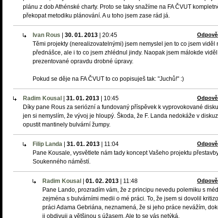
plánu z dob Athénské charty. Proto se taky snažíme na FA ČVUT kompletn
překopat metodiku plánování. A u toho jsem zase rád já.
Ivan Rous
|
30. 01. 2013
|
20:45
Odpově
Těmi projekty (nerealizovatelnými) jsem nemyslel jen to co jsem viděl
přednášce, ale i to co jsem zhlédnul jindy. Naopak jsem málokde viděl
prezentované opravdu drobné úpravy.
Pokud se děje na FA ČVUT to co popisuješ tak: "Juchů!" :)
Radim Kousal
|
31. 01. 2013
|
10:45
Odpově
Díky pane Rous za seriózní a fundovaný příspěvek k vyprovokované disku
jen si nemyslím, že vývoj je hloupý. Škoda, že F. Landa nedokáže v diskuz
opustit mantinely bulvární žumpy.
Filip Landa
|
31. 01. 2013
|
11:04
Odpově
Pane Kousale, vysvětlete nám tady koncept Vašeho projektu přestavb
Soukenného náměstí.
Radim Kousal
|
01. 02. 2013
|
11:48
Odpově
Pane Lando, prozradím vám, že z principu nevedu polemiku s médi
zejména s bulvárními medii o mé práci. To, že jsem si dovolil kritiz
práci Adama Gebriána, neznamená, že si jeho práce nevážím, do
ji obdivuji a většinou s úžasem. Ale to se vás netýká.