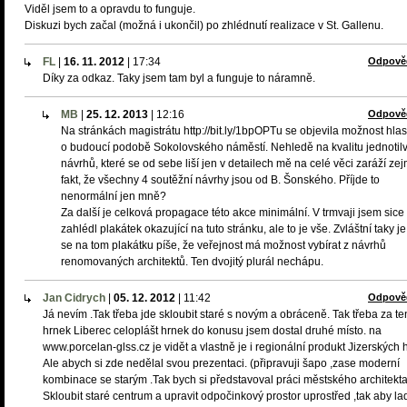
Viděl jsem to a opravdu to funguje.
Diskuzi bych začal (možná i ukončil) po zhlédnutí realizace v St. Gallenu.
FL
|
16. 11. 2012
|
17:34
Odpově
Díky za odkaz. Taky jsem tam byl a funguje to náramně.
MB
|
25. 12. 2013
|
12:16
Odpově
Na stránkách magistrátu http://bit.ly/1bpOPTu se objevila možnost hla
o budoucí podobě Sokolovského náměstí. Nehledě na kvalitu jednotil
návrhů, které se od sebe liší jen v detailech mě na celé věci zaráží z
fakt, že všechny 4 soutěžní návrhy jsou od B. Šonského. Příjde to
nenormální jen mně?
Za další je celková propagace této akce minimální. V trmvaji jsem sice
zahlédl plakátek okazující na tuto stránku, ale to je vše. Zvláštní taky je
se na tom plakátku píše, že veřejnost má možnost vybírat z návrhů
renomovaných architektů. Ten dvojitý plurál nechápu.
Jan Cidrych
|
05. 12. 2012
|
11:42
Odpově
Já nevím .Tak třeba jde skloubit staré s novým a obráceně. Tak třeba za te
hrnek Liberec celoplášt hrnek do konusu jsem dostal druhé místo. na
www.porcelan-glss.cz je vidět a vlastně je i regionální produkt Jizerských h
Ale abych si zde nedělal svou prezentaci. (připravuji šapo ,zase moderní
kombinace se starým .Tak bych si představoval práci městského architekta
Skloubit staré centrum a upravit odpočinkový prostor uprostřed ,tak aby lad