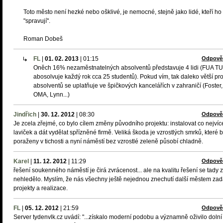
Toto město není hezké nebo ošklivé, je nemocné, stejně jako lidé, kteří ho
"spravují".
Roman Dobeš
FL
|
01. 02. 2013
|
01:15
Odpově
Oněch 16% nezaměstnatelných absolventů představuje 4 lidi (FUA TU
abosolvuje každý rok cca 25 studentů). Pokud vím, tak daleko větší pr
absolventů se uplatňuje ve špičkových kancelářích v zahraničí (Foster,
OMA, Lynn...)
Jindřich
|
30. 12. 2012
|
08:30
Odpově
Je zcela zřejmé, co bylo cílem změny původního projektu: instalovat co nejvíc
laviček a dát vydělat spřízněné firmě. Veliká škoda je vzrostlých smrků, které b
poraženy v tichosti a nyní náměstí bez vzrostlé zeleně působí chladně.
Karel
|
11. 12. 2012
|
11:29
Odpově
řešení soukenného náměstí je čirá zvrácenost... ale na kvalitu řešení se tady 
nehledělo. Myslím, že nás všechny ještě nejednou znechutí další městem za
projekty a realizace.
FL
|
05. 12. 2012
|
21:59
Odpově
Server tydenvlk.cz uvádí: "...získalo moderní podobu a významně oživilo dolní