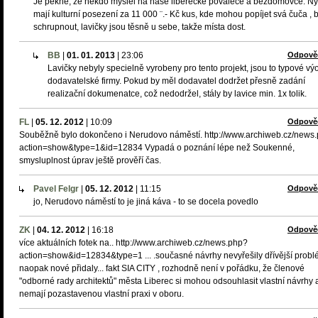
Je pěkné, že někdo myslel na naše liberecké povaleče a bezdomovce. Ny
mají kulturní posezení za 11 000 ¨.- Kč kus, kde mohou popíjet svá čuča , ba
schrupnout, lavičky jsou těsně u sebe, takže místa dost.
BB
|
01. 01. 2013
|
23:06
Odpově
Lavičky nebyly specielně vyrobeny pro tento projekt, jsou to typové vý
dodavatelské firmy. Pokud by měl dodavatel dodržet přesně zadání
realizační dokumenatce, což nedodržel, stály by lavice min. 1x tolik.
FL
|
05. 12. 2012
|
10:09
Odpově
Souběžně bylo dokončeno i Nerudovo náměstí. http://www.archiweb.cz/news
action=show&type=1&id=12834 Vypadá o poznání lépe než Soukenné,
smysluplnost úprav ještě prověří čas.
Pavel Felgr
|
05. 12. 2012
|
11:15
Odpově
jo, Nerudovo náměstí to je jiná káva - to se docela povedlo
ZK
|
04. 12. 2012
|
16:18
Odpově
více aktuálních fotek na.. http://www.archiweb.cz/news.php?
action=show&id=12834&type=1 ... .současné návrhy nevyřešily dřívější probl
naopak nové přidaly... fakt SIA CITY , rozhodně není v pořádku, že členové
"odborné rady architektů" města Liberec si mohou odsouhlasit vlastní návrhy 
nemají pozastavenou vlastní praxi v oboru.