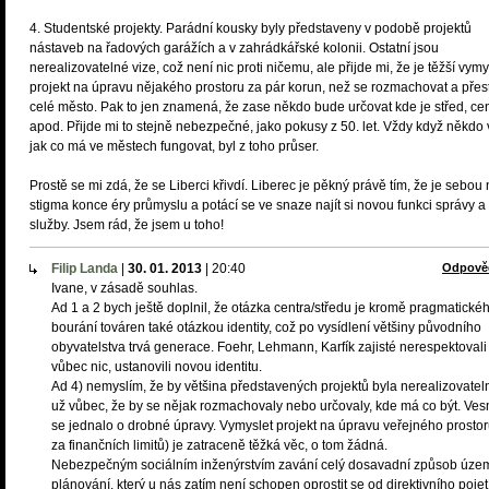
4. Studentské projekty. Parádní kousky byly představeny v podobě projektů
nástaveb na řadových garážích a v zahrádkářské kolonii. Ostatní jsou
nerealizovatelné vize, což není nic proti ničemu, ale přijde mi, že je těžší vymy
projekt na úpravu nějakého prostoru za pár korun, než se rozmachovat a přes
celé město. Pak to jen znamená, že zase někdo bude určovat kde je střed, ce
apod. Přijde mi to stejně nebezpečné, jako pokusy z 50. let. Vždy když někdo
jak co má ve městech fungovat, byl z toho průser.
Prostě se mi zdá, že se Liberci křivdí. Liberec je pěkný právě tím, že je sebou
stigma konce éry průmyslu a potácí se ve snaze najít si novou funkci správy a
služby. Jsem rád, že jsem u toho!
Filip Landa
|
30. 01. 2013
|
20:40
Odpově
Ivane, v zásadě souhlas.
Ad 1 a 2 bych ještě doplnil, že otázka centra/středu je kromě pragmatické
bourání továren také otázkou identity, což po vysídlení většiny původního
obyvatelstva trvá generace. Foehr, Lehmann, Karfík zajisté nerespektovali
vůbec nic, ustanovili novou identitu.
Ad 4) nemyslím, že by většina představených projektů byla nerealizovatel
už vůbec, že by se nějak rozmachovaly nebo určovaly, kde má co být. Ve
se jednalo o drobné úpravy. Vymyslet projekt na úpravu veřejného prostor
za finančních limitů) je zatraceně těžká věc, o tom žádná.
Nebezpečným sociálním inženýrstvím zavání celý dosavadní způsob úze
plánování, který u nás zatím není schopen oprostit se od direktivního pojet