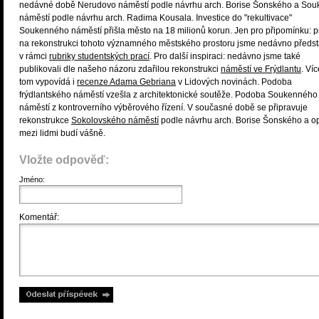
nedávné době Nerudovo náměstí podle návrhu arch. Borise Šonského a So
náměstí podle návrhu arch. Radima Kousala. Investice do "rekultivace"
Soukenného náměstí přišla město na 18 milionů korun. Jen pro připomínku: p
na rekonstrukci tohoto významného městského prostoru jsme nedávno představ
v rámci
rubriky studentských prací
. Pro další inspiraci: nedávno jsme také
publikovali dle našeho názoru zdařilou rekonstrukci
náměstí ve Frýdlantu
. Víc
tom vypovídá i
recenze Adama Gebriana
v Lidových novinách. Podoba
frýdlantského náměstí vzešla z architektonické soutěže. Podoba Soukenného
náměstí z kontroverního výběrového řízení. V současné době se připravuje
rekonstrukce
Sokolovského náměstí
podle návrhu arch. Borise Šonského a o
mezi lidmi budí vášně.
Vložte odpověď:
Jméno:
Komentář: