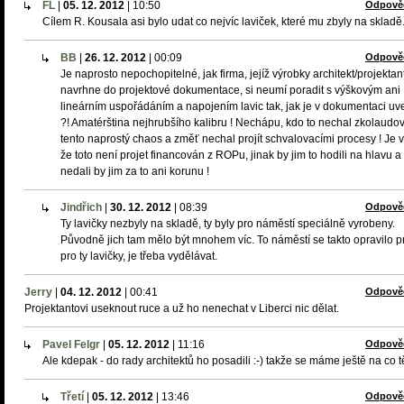
FL
|
05. 12. 2012
|
10:50
Odpově
Cílem R. Kousala asi bylo udat co nejvíc laviček, které mu zbyly na skladě
BB
|
26. 12. 2012
|
00:09
Odpově
Je naprosto nepochopitelné, jak firma, jejíž výrobky architekt/projektan
navrhne do projektové dokumentace, si neumí poradit s výškovým ani
lineárním uspořádáním a napojením lavic tak, jak je v dokumentaci u
?! Amatérština nejhrubšího kalibru ! Nechápu, kdo to nechal zkolaudov
tento naprostý chaos a změť nechal projít schvalovacími procesy ! Je v
že toto není projet financován z ROPu, jinak by jim to hodili na hlavu a
nedali by jim za to ani korunu !
Jindřich
|
30. 12. 2012
|
08:39
Odpově
Ty lavičky nezbyly na skladě, ty byly pro náměstí speciálně vyrobeny.
Původně jich tam mělo být mnohem víc. To náměstí se takto opravilo p
pro ty lavičky, je třeba vydělávat.
Jerry
|
04. 12. 2012
|
00:41
Odpově
Projektantovi useknout ruce a už ho nenechat v Liberci nic dělat.
Pavel Felgr
|
05. 12. 2012
|
11:16
Odpově
Ale kdepak - do rady architektů ho posadili :-) takže se máme ještě na co t
Třetí
|
05. 12. 2012
|
13:46
Odpově