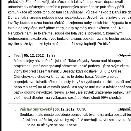
překážka). Zřejmě později, ale přece se k takovému poznání dopracovali i
urbanisté a v některých parcích a podobných plochách se pak dělaly pěší
komunikace až podle toho, co tam lidé vyšlapali. Půjde-li někdo z Barvířské d
Dunaje, tak si zřejmě nebude moci nezakličkovat. Jsou-li různé zálivy určeny 
lavičky, budou možná trochu překážet, zejména nohy z nich trčící. Vypadá to
takhle opticky lépe, než přímé cesty, ale ty by měly asi funkčnost lepší. Na
Nerudově nám. se to zřejmě, soudě dle fota vedle, povedlo. S konečným
hodnocením, jakožto příznivec funkcionalismu, počkám, až si to trochu „ošlapu
myslím si, že ty peníze bylo možnou použít smysluplněji. Po bitvě…
Třetí
|
05. 12. 2012
|
13:38
Odpově
Máme stejný názor. Potěil jste mě. Také vždycky žasnu nad hloupostí
projektantů, proč nerespektují přirozené lidské potřeby - jít za svým cílem.
vipný byl před časem trávník u Besedy, když dostavěli Billu. Z Orlí se
Oldřichovskou chodívá k nádraží, je to dobrá trasa. Nějaký umělec
naprojektoval trávník přímo do cesty. Když se vyšlapala cestička, další um
nebo ten samý do ní vestavěl patník, asi aby se lidé lekli a trávík obcházeli
patník dlouho nevydržel. Nevím jak teď , ale zbytek uraženého patníku tam
vidění dost dlouho - na vyšlapané cestě po které chodí 99% chodců.
Váíclav Smrkovský
|
06. 12. 2012
|
06:36
Odpově
Souhlasím, ale město potřebuje peníze, tak bych u trávníku postavil b
městského strážníka, vybíral by mýtné. A navrhuji uzavřít smlouvu s . 
.........to ne, to už bych se bál. O sebe.