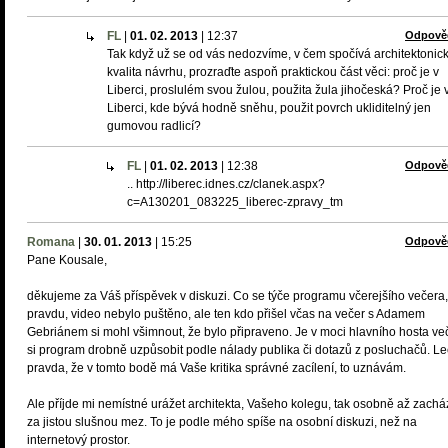
FL
|
01. 02. 2013
|
12:37
Odpově
Tak když už se od vás nedozvíme, v čem spočívá architektonic
kvalita návrhu, prozraďte aspoň praktickou část věci: proč je v
Liberci, proslulém svou žulou, použita žula jihočeská? Proč je 
Liberci, kde bývá hodně sněhu, použit povrch ukliditelný jen
gumovou radlicí?
FL
|
01. 02. 2013
|
12:38
Odpově
.. http://liberec.idnes.cz/clanek.aspx?
c=A130201_083225_liberec-zpravy_tm
Romana
|
30. 01. 2013
|
15:25
Odpově
Pane Kousale,
děkujeme za Váš příspěvek v diskuzi. Co se týče programu včerejšího večera
pravdu, video nebylo puštěno, ale ten kdo přišel včas na večer s Adamem
Gebriánem si mohl všimnout, že bylo připraveno. Je v moci hlavního hosta ve
si program drobně uzpůsobit podle nálady publika či dotazů z posluchačů. Le
pravda, že v tomto bodě má Vaše kritika správné zacílení, to uznávám.
Ale příjde mi nemístné urážet architekta, Vašeho kolegu, tak osobně až zachá
za jistou slušnou mez. To je podle mého spíše na osobní diskuzi, než na
internetový prostor.