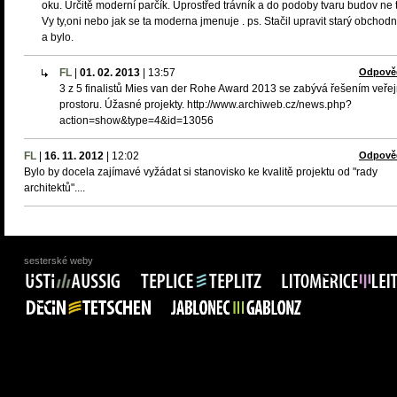
oku. Určitě moderní parčík. Uprostřed trávník a do podoby tvaru budov ne 
Vy ty,oni nebo jak se ta moderna jmenuje . ps. Stačil upravit starý obchod
a bylo.
FL
|
01. 02. 2013
|
13:57
Odpově
3 z 5 finalistů Mies van der Rohe Award 2013 se zabývá řešením veře
prostoru. Úžasné projekty. http://www.archiweb.cz/news.php?
action=show&type=4&id=13056
FL
|
16. 11. 2012
|
12:02
Odpově
Bylo by docela zajímavé vyžádat si stanovisko ke kvalitě projektu od "rady
architektů"....
sesterské weby