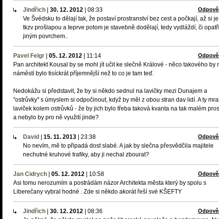
Jindřich
|
30. 12. 2012
|
08:33
Odpově
Ve Švédsku to dělají tak, že postaví prostranství bez cest a počkají, až si je
tkzv prošlapou a teprve potom je stavebně dodělají, tedy vydláždí, či opatř
jiným povrchem..
Pavel Felgr
|
05. 12. 2012
|
11:14
Odpově
Pan architekt Kousal by se mohl jít učit ke slečně Králové - něco takového by 
náměstí bylo tisíckrát příjemnější než to co je tam teď.
Nedokážu si představit, že by si někdo sednul na lavičky mezi Dunajem a
"ostrůvky" s úmyslem si odpočinout, když by měl z obou stran dav lidí. A ty mr
laviček kolem ostrůvků - že by jich bylo třeba taková kvanta na tak malém pro
a nebylo by pro ně využití jinde?
David
|
15. 11. 2013
|
23:38
Odpově
No nevím, mě to připadá dost slabé. A jak by slečna přesvědčila majitele
nechutné kruhové trafiky, aby ji nechal zbourat?
Jan Cidrych
|
05. 12. 2012
|
10:58
Odpově
Asi tomu nerozumím a postrádám názor Architekta města který by spolu s
Liberečany vybral hodné . Zde si někdo akorát řeší své KŠEFTY
Jindřich
|
30. 12. 2012
|
08:36
Odpově