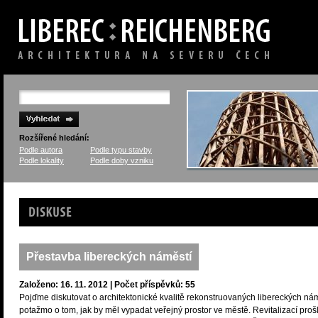
Rozšířené hledání:
Podle autora
Podle typu stavby
Podle lokality
Podle doby vzniku
Diskuse
Přestavba libereckých náměstí
Založeno: 16. 11. 2012 | Počet příspěvků: 55
Pojďme diskutovat o architektonické kvalitě rekonstruovaných libereckých nám
potažmo o tom, jak by měl vypadat veřejný prostor ve městě. Revitalizací proš