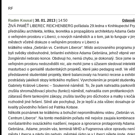
RF
Radim Kousal
|
30. 01. 2013
|
14:50
Odpově
ŽIVÁ PAMĚŤ LIBEREC REICHENBERG pořádala 29.ledna v Knihkupectví Fry
přednášku architekta, kritika, teoretika a propagátora architektury Adama Geb
o veřejném prostoru v Liberci, o nových náměstích a o tom, jak to funguje v ji
městech včetně diskuze o veřejném prostoru v Liberci a
krátkého videa „Gebrián vs. Centrum Liberce“. Místo avizovaného programu 
byli svědky obdivuhodné, brilantní exhibice Adama Gebriána, jehož vtipné ver
žonglérství nebralo konce. Obdivuji ho, nemá chybu, je dokonalý. Sice jsme s
veřejném prostoru nedozvěděli nic, ale mohli jsme s úžasem sledovat intelekt
masturbaci o genialitě studentských projektů, které jako pedagog vedl. Ve vět
představené studentské projekty, které balancovaly na hranici recese a exhibi
postrádaly jakékoli stopy kritického myšlení. Vyvrcholením je projekt studentk
Gabriely Králové Liberec – Soukenné náměstí. To, že park nahradila parkoviš
zrušila shromažďovací plochu (funkci) náměstí, nahradila osm protitankových
zátarasů třemi tankovými zákopy, zrušila lavičky pro důchodce a matky s kočár
rozhodně jiné řešení. Silně ale pochybuji, že je lepší a zda vůbec dosahuje ú
kvality původního řešení od Patrika Kotase.
Několik poznámek ke krátkému a bohužel nepromítnutému videu „Gebrián vs.
Centrum Liberce“. Na tomto mediálním pořadu mě nejvíce zaujala kombinace
nonšalantního svazáckého nadšení, negace a ignorance protagonisty Adama
Gebriána.. Adame, prosím vás, terminál MHD a Fugnerova ulice opravdu není
města Liberce a nikdy jím nebylo, městské jádro je v Liberci někde jinde, dok