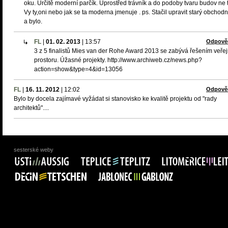
oku. Určitě moderní parčík. Uprostřed trávník a do podoby tvaru budov ne 
Vy ty,oni nebo jak se ta moderna jmenuje . ps. Stačil upravit starý obchod
a bylo.
FL
|
01. 02. 2013
|
13:57
Odpově
3 z 5 finalistů Mies van der Rohe Award 2013 se zabývá řešením veře
prostoru. Úžasné projekty. http://www.archiweb.cz/news.php?
action=show&type=4&id=13056
FL
|
16. 11. 2012
|
12:02
Odpově
Bylo by docela zajímavé vyžádat si stanovisko ke kvalitě projektu od "rady
architektů"....
sesterské weby