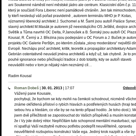
ani Soukenné náměstí není městské jádro ale centrum. Klasicistní dům č.p. 11
který je součástí Fora Liberec není památkově chráněn. Jen tak mimochodem,
ty kteří nesledují váš pořad pravidelně , autorem terminálu MHD je P. Kotas,
významný liberecký architekt J. Suchomel a M. Šaml jsou autoři Paláce Syner,
slavný architekt M.Masák je autorem již neexistujícího OS Ještěd, dvojice arch
Světlík a Tůma navrhli OC Delta, P.Janoušek a B. Šonský jsou autoři OC Plaza
Kousal, R. Černý a J. Březina jsou podepsáni u OC Forum a J. Buček je auto
projektu OC Galerie Perštýn, po kterém zůstala „slovy moderátora“ největší dír
Evropě. Nechápu proč architekt, kritik, teoretik a propagátor architektury Adam
Gebrián ostentativně neuvádí jména architektů a když už, tak chybně. Je to pr
pouhé ignorance nebo přežívající tradice z dob totality, kdy se autoři staveb
neuváděli nebo v tom je nějaký nám neznámý cíl…
Radim Kousal
Roman Dobeš
|
30. 01. 2013
|
17:07
Odpově
Vážený pane Kousale,
pochybuji, že bychom se kdy mohli na čemkoli schodnout, nicméně všichn
známe okřídlená přísloví o rybích hlavách a postřelených husách (hraji te
sebou hru a hledám, co vše by se na tento případ hodilo. Je toho dost.). M
jsem dvě příležitosti se zaposlouchat do Vašich příspěvků a musím konstat
že i Vy jste dobrý rétor. Nepřičítám tuto schopnost mentální masturbaci, sp
ní spatřuji Vaší nezbytně nutnou potřebu podepřít neuvěřitelně, opravdu
neuvěřitelně rozbujelou konstrukci Vaše ega. Jediný krok nazpět a vše by