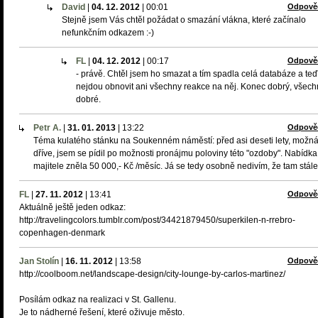
David
|
04. 12. 2012
|
00:01
Odpově
Stejně jsem Vás chtěl požádat o smazání vlákna, které začínalo
nefunkčním odkazem :-)
FL
|
04. 12. 2012
|
00:17
Odpově
- právě. Chtěl jsem ho smazat a tím spadla celá databáze a teď
nejdou obnovit ani všechny reakce na něj. Konec dobrý, všec
dobré.
Petr A.
|
31. 01. 2013
|
13:22
Odpově
Téma kulatého stánku na Soukenném náměstí: před asi deseti lety, možn
dříve, jsem se pídil po možnosti pronájmu poloviny této "ozdoby". Nabídka
majitele zněla 50 000,- Kč /měsíc. Já se tedy osobně nedivím, že tam stále 
FL
|
27. 11. 2012
|
13:41
Odpově
Aktuálně ještě jeden odkaz:
http://travelingcolors.tumblr.com/post/34421879450/superkilen-n-rrebro-
copenhagen-denmark
Jan Stolín
|
16. 11. 2012
|
13:58
Odpově
http://coolboom.net/landscape-design/city-lounge-by-carlos-martinez/
Posílám odkaz na realizaci v St. Gallenu.
Je to nádherné řešení, které oživuje město.