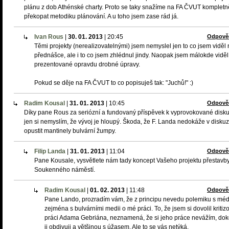
plánu z dob Athénské charty. Proto se taky snažíme na FA ČVUT kompletn
překopat metodiku plánování. A u toho jsem zase rád já.
Ivan Rous
|
30. 01. 2013
|
20:45
Odpově
Těmi projekty (nerealizovatelnými) jsem nemyslel jen to co jsem viděl
přednášce, ale i to co jsem zhlédnul jindy. Naopak jsem málokde viděl
prezentované opravdu drobné úpravy.
Pokud se děje na FA ČVUT to co popisuješ tak: "Juchů!" :)
Radim Kousal
|
31. 01. 2013
|
10:45
Odpově
Díky pane Rous za seriózní a fundovaný příspěvek k vyprovokované disku
jen si nemyslím, že vývoj je hloupý. Škoda, že F. Landa nedokáže v diskuz
opustit mantinely bulvární žumpy.
Filip Landa
|
31. 01. 2013
|
11:04
Odpově
Pane Kousale, vysvětlete nám tady koncept Vašeho projektu přestavb
Soukenného náměstí.
Radim Kousal
|
01. 02. 2013
|
11:48
Odpově
Pane Lando, prozradím vám, že z principu nevedu polemiku s médi
zejména s bulvárními medii o mé práci. To, že jsem si dovolil kritiz
práci Adama Gebriána, neznamená, že si jeho práce nevážím, do
ji obdivuji a většinou s úžasem. Ale to se vás netýká.