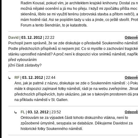
Radim Kousal, pokud vím, je architektem krajské knihovny. Dostal za n
možná nějaké ocenění a já mu ho přeju. I když mi zpočátku přišla moc
skleněná, líbilo se mi využití terénu (obrovská stavba a přitom netrčí), a 
mám hodně rád. Asi se popídím tady u vás a jinde, co ještě stvořil. Pro
Forum a tento šlendrián, to je katastrofa.
David
|
03. 12. 2012
|
22:22
Odpově
Pochopil jsem správně, že se zde diskutuje o přestavbě Soukenného náměst
Podle předchozích příspěvků si nejsem jist. Co si myslíte o zachování tragick
stánku uprostřed náměstí? A proč není k dispozici více snímků náměstí, napřík
před vybouráním
jižní části zástavby?
RF
|
03. 12. 2012
|
22:44
Odpově
Ano, jak je patrné z názvu, diskutuje se zde o Soukenném náměstí :-) Pok
máte k dispozici zajímavé fotky náměstí, rádi je na webu zveřejníme. JIina
předchozích příspěvcích, bylo ukázáno, jak se s takovým prostorem dá pr
na příkladu náměstí v St. Gallen.
FL
|
03. 12. 2012
|
23:52
Odpově
Omlouvám se za výpadek části tohoto diskuzního vlákna, není to
způsobené úmyslně, sesypala se databáze. Děkujeme Davidovi za
historické fotky Soukenného náměstí.