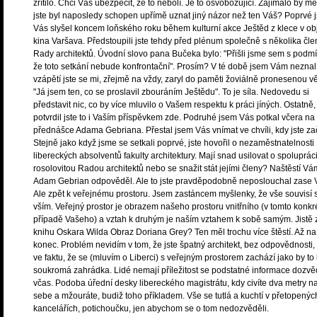
zřítilo. Chci Vás ubezpečit, že to nebolí. Je to osvobozující. Zajímalo by mě
jste byl naposledy schopen upřímě uznat jiný názor než ten Váš? Poprvé 
Vás slyšel koncem loňského roku během kulturní akce Ještěd z klece v ob
kina Varšava. Předstoupili jste tehdy před plénum společně s několika čle
Rady architektů. Úvodní slovo pana Bučeka bylo: "Přišli jsme sem s podm
že toto setkání nebude konfrontační". Prosím? V té době jsem Vám neznal,
vzápětí jste se mi, zřejmě na vždy, zaryl do paměti žoviálně pronesenou v
"Já jsem ten, co se proslavil zbouráním Ještědu". To je síla. Nedovedu si
představit nic, co by více mluvilo o Vašem respektu k práci jíných. Ostatně,
potvrdil jste to i Vaším příspěvkem zde. Podruhé jsem Vás potkal včera na
přednášce Adama Gebriana. Přestal jsem Vás vnímat ve chvíli, kdy jste za
Stejně jako když jsme se setkali poprvé, jste hovořil o nezaměstnatelnosti
libereckých absolventů fakulty architektury. Mají snad usilovat o spolupráci
rosolovitou Radou architektů nebo se snažit stát jejími členy? Naštěstí Vá
Adam Gebrian odpověděl. Ale to jste pravděpodobně neposlouchal zase 
Ale zpět k veřejnému prostoru. Jsem zastáncem myšlenky, že vše souvisí 
vším. Veřejný prostor je obrazem našeho prostoru vnitřního (v tomto konkr
případě Vašeho) a vztah k druhým je naším vztahem k sobě samým. Jistě 
knihu Oskara Wilda Obraz Doriana Grey? Ten měl trochu více štěstí. Až na
konec. Problém nevidím v tom, že jste špatný architekt, bez odpovědnosti,
ve faktu, že se (mluvím o Liberci) s veřejným prostorem zachází jako by to
soukromá zahrádka. Lidé nemají příležitost se podstatné informace dozvě
včas. Podoba úřední desky libereckého magistrátu, kdy civíte dva metry n
sebe a mžouráte, budiž toho příkladem. Vše se tutlá a kuchtí v přetopenýc
kancelářích, potichoučku, jen abychom se o tom nedozvěděli.