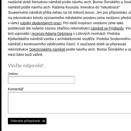
nedávné době Nerudovo náměstí podle návrhu arch. Borise Šonského a So
náměstí podle návrhu arch. Radima Kousala. Investice do "rekultivace"
Soukenného náměstí přišla město na 18 milionů korun. Jen pro připomínku: p
na rekonstrukci tohoto významného městského prostoru jsme nedávno představ
v rámci
rubriky studentských prací
. Pro další inspiraci: nedávno jsme také
publikovali dle našeho názoru zdařilou rekonstrukci
náměstí ve Frýdlantu
. Víc
tom vypovídá i
recenze Adama Gebriana
v Lidových novinách. Podoba
frýdlantského náměstí vzešla z architektonické soutěže. Podoba Soukenného
náměstí z kontroverního výběrového řízení. V současné době se připravuje
rekonstrukce
Sokolovského náměstí
podle návrhu arch. Borise Šonského a o
mezi lidmi budí vášně.
Vložte odpověď:
Jméno:
Komentář: