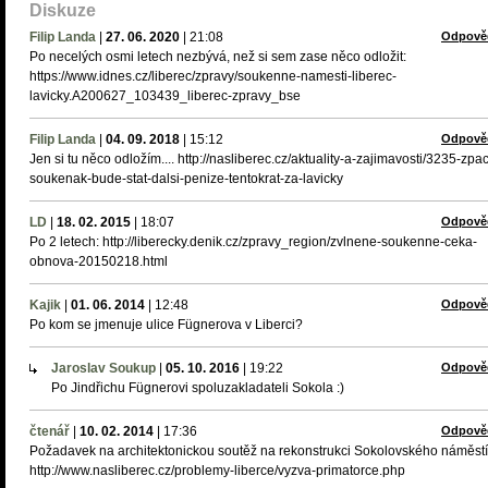
Diskuze
Filip Landa
|
27. 06. 2020
|
21:08
Odpově
Po necelých osmi letech nezbývá, než si sem zase něco odložit:
https://www.idnes.cz/liberec/zpravy/soukenne-namesti-liberec-
lavicky.A200627_103439_liberec-zpravy_bse
Filip Landa
|
04. 09. 2018
|
15:12
Odpově
Jen si tu něco odložím.... http://nasliberec.cz/aktuality-a-zajimavosti/3235-zpa
soukenak-bude-stat-dalsi-penize-tentokrat-za-lavicky
LD
|
18. 02. 2015
|
18:07
Odpově
Po 2 letech: http://liberecky.denik.cz/zpravy_region/zvlnene-soukenne-ceka-
obnova-20150218.html
Kajik
|
01. 06. 2014
|
12:48
Odpově
Po kom se jmenuje ulice Fügnerova v Liberci?
Jaroslav Soukup
|
05. 10. 2016
|
19:22
Odpově
Po Jindřichu Fügnerovi spoluzakladateli Sokola :)
čtenář
|
10. 02. 2014
|
17:36
Odpově
Požadavek na architektonickou soutěž na rekonstrukci Sokolovského náměstí
http://www.nasliberec.cz/problemy-liberce/vyzva-primatorce.php