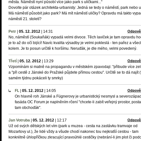
města. Náměstí nyní působí více jako park s uličkami..."
Dovolte pár otázek architekta-urbanisty: Jedná se tedy o náměstí, park nebo u
Má náměstí působit jako park? Má mít náměstí uličky? Opravdu má takto vypa
náměstí 21. století?
Petr
|
05. 12. 2012
|
14:31
Odpově
No, náměstí (Soukaňák) vypadá velmi divoce. Těch laviček je tam opravdu h
je to až do očí bijící! Navíc kvalita výsadby je velmi pokleslá - ten pařez a vše
kolem. Je to posun určitě k horšímu. Neruďák, je dle mého, velmi povedený.
Třetí
|
05. 12. 2012
|
13:29
Odpově
Vzpomínám si matně na propagandu v městském zpavodaji: "přibude více ze
a "při cestě z Jánské do Pražské půjdete přímou cestou". Určitě se to dá najít 
samém týdnu pokáceli ty smrky)
FL
|
05. 12. 2012
|
14:05
Odpově
On hlavně roh Jánské a Fügnerovy je urbanistický nesmysl a severozápa
fasáda OC Forum je naplněním rčení "chcete-li zabít veřejný prostor, posta
tam obchoďák".
Jan Votruba
|
05. 12. 2012
|
12:17
Odpově
Už od svých dětských let vím (park u muzea - cesta na zastávku tramvaje od
Mozartovy ul.), že lidé vždy a všude chodí nakonec tou nejkratší cestou - tam
konkrétně úhlopříčkou zkracující pravoúhlé cestičky (nebrání-li jim plot či po