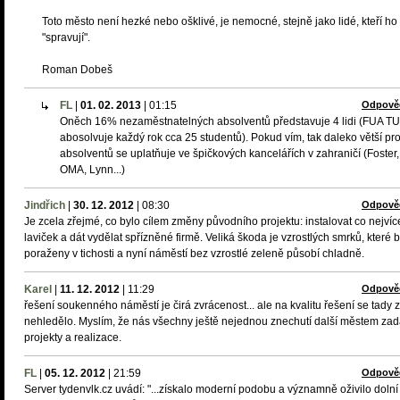
Toto město není hezké nebo ošklivé, je nemocné, stejně jako lidé, kteří ho
"spravují".
Roman Dobeš
FL
|
01. 02. 2013
|
01:15
Odpově
Oněch 16% nezaměstnatelných absolventů představuje 4 lidi (FUA TU
abosolvuje každý rok cca 25 studentů). Pokud vím, tak daleko větší pr
absolventů se uplatňuje ve špičkových kancelářích v zahraničí (Foster,
OMA, Lynn...)
Jindřich
|
30. 12. 2012
|
08:30
Odpově
Je zcela zřejmé, co bylo cílem změny původního projektu: instalovat co nejvíc
laviček a dát vydělat spřízněné firmě. Veliká škoda je vzrostlých smrků, které b
poraženy v tichosti a nyní náměstí bez vzrostlé zeleně působí chladně.
Karel
|
11. 12. 2012
|
11:29
Odpově
řešení soukenného náměstí je čirá zvrácenost... ale na kvalitu řešení se tady 
nehledělo. Myslím, že nás všechny ještě nejednou znechutí další městem za
projekty a realizace.
FL
|
05. 12. 2012
|
21:59
Odpově
Server tydenvlk.cz uvádí: "...získalo moderní podobu a významně oživilo dolní