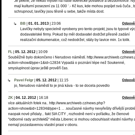
Je pěkné, že někdo myslel na naše liberecké povaleče a bezdomovce. Ny
mají kulturní posezení za 11 000 ¨.- Kč kus, kde mohou popíjet svá čuča , ba
schrupnout, lavičky jsou těsně u sebe, takže místa dost.
BB
|
01. 01. 2013
|
23:06
Odpově
Lavičky nebyly specielně vyrobeny pro tento projekt, jsou to typové vý
dodavatelské firmy. Pokud by měl dodavatel dodržet přesně zadání
realizační dokumenatce, což nedodržel, stály by lavice min. 1x tolik.
FL
|
05. 12. 2012
|
10:09
Odpově
Souběžně bylo dokončeno i Nerudovo náměstí. http://www.archiweb.cz/news
action=show&type=1&id=12834 Vypadá o poznání lépe než Soukenné,
smysluplnost úprav ještě prověří čas.
Pavel Felgr
|
05. 12. 2012
|
11:15
Odpově
jo, Nerudovo náměstí to je jiná káva - to se docela povedlo
ZK
|
04. 12. 2012
|
16:18
Odpově
více aktuálních fotek na.. http://www.archiweb.cz/news.php?
action=show&id=12834&type=1 ... .současné návrhy nevyřešily dřívější probl
naopak nové přidaly... fakt SIA CITY , rozhodně není v pořádku, že členové
"odborné rady architektů" města Liberec si mohou odsouhlasit vlastní návrhy 
nemají pozastavenou vlastní praxi v oboru.