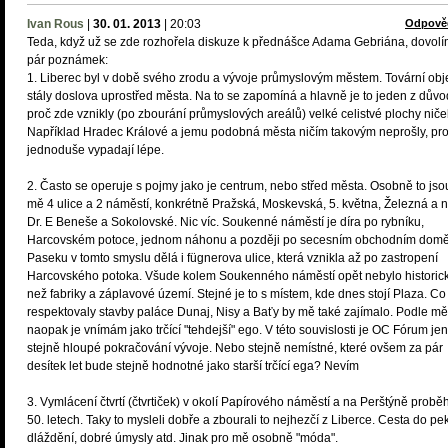
Ivan Rous
|
30. 01. 2013
|
20:03
Odpově
Teda, když už se zde rozhořela diskuze k přednášce Adama Gebriána, dovolí
pár poznámek:
1. Liberec byl v době svého zrodu a vývoje průmyslovým městem. Tovární obj
stály doslova uprostřed města. Na to se zapomíná a hlavně je to jeden z dův
proč zde vznikly (po zbourání průmyslových areálů) velké celistvé plochy niče
Například Hradec Králové a jemu podobná města ničím takovým neprošly, pro
jednoduše vypadají lépe.
2. Často se operuje s pojmy jako je centrum, nebo střed města. Osobně to jso
mě 4 ulice a 2 náměstí, konkrétně Pražská, Moskevská, 5. května, Železná a 
Dr. E Beneše a Sokolovské. Nic víc. Soukenné náměstí je díra po rybníku,
Harcovském potoce, jednom náhonu a později po secesním obchodním domě
Paseku v tomto smyslu dělá i fügnerova ulice, která vznikla až po zastropení
Harcovského potoka. Všude kolem Soukenného náměstí opět nebylo historick
než fabriky a záplavové území. Stejné je to s místem, kde dnes stojí Plaza. Co
respektovaly stavby paláce Dunaj, Nisy a Baťy by mě také zajímalo. Podle mě 
naopak je vnímám jako trčící "tehdejší" ego. V této souvislosti je OC Fórum jen
stejně hloupé pokračování vývoje. Nebo stejně nemístné, které ovšem za pár
desítek let bude stejně hodnotné jako starší trčící ega? Nevím
3. Vymlácení čtvrtí (čtvrtiček) v okolí Papírového náměstí a na Perštýně proběh
50. letech. Taky to mysleli dobře a zbourali to nejhezčí z Liberce. Cesta do pek
dláždění, dobré úmysly atd. Jinak pro mě osobně "móda".