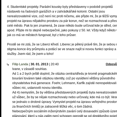
4. Studentské projekty. Parádní kousky byly představeny v podobě projektů
nástaveb na řadových garážích a v zahrádkářské kolonii. Ostatní jsou
nerealizovatelné vize, což není nic proti ničemu, ale přijde mi, že je těžší vymy
projekt na úpravu nějakého prostoru za pár korun, než se rozmachovat a přes
celé město. Pak to jen znamená, že zase někdo bude určovat kde je střed, ce
apod. Přijde mi to stejně nebezpečné, jako pokusy z 50. let. Vždy když někdo
jak co má ve městech fungovat, byl z toho průser.
Prostě se mi zdá, že se Liberci křivdí. Liberec je pěkný právě tím, že je sebou
stigma konce éry průmyslu a potácí se ve snaze najít si novou funkci správy a
služby. Jsem rád, že jsem u toho!
Filip Landa
|
30. 01. 2013
|
20:40
Odpově
Ivane, v zásadě souhlas.
Ad 1 a 2 bych ještě doplnil, že otázka centra/středu je kromě pragmatické
bourání továren také otázkou identity, což po vysídlení většiny původního
obyvatelstva trvá generace. Foehr, Lehmann, Karfík zajisté nerespektovali
vůbec nic, ustanovili novou identitu.
Ad 4) nemyslím, že by většina představených projektů byla nerealizovatel
už vůbec, že by se nějak rozmachovaly nebo určovaly, kde má co být. Ve
se jednalo o drobné úpravy. Vymyslet projekt na úpravu veřejného prostor
za finančních limitů) je zatraceně těžká věc, o tom žádná.
Nebezpečným sociálním inženýrstvím zavání celý dosavadní způsob úze
plánování, který u nás zatím není schopen oprostit se od direktivního pojet