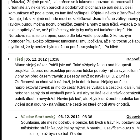
překážka). Zřejmě později, ale přece se k takovému poznání dopracovali i
urbanisté a v některých parcích a podobných plochách se pak dělaly pěší
komunikace až podle toho, co tam lidé vyšlapali. Půjde-li někdo z Barvířské d
Dunaje, tak si zřejmě nebude moci nezakličkovat. Jsou-li různé zálivy určeny 
lavičky, budou možná trochu překážet, zejména nohy z nich trčící. Vypadá to
takhle opticky lépe, než přímé cesty, ale ty by měly asi funkčnost lepší. Na
Nerudově nám. se to zřejmě, soudě dle fota vedle, povedlo. S konečným
hodnocením, jakožto příznivec funkcionalismu, počkám, až si to trochu „ošlapu
myslím si, že ty peníze bylo možnou použít smysluplněji. Po bitvě…
Třetí
|
05. 12. 2012
|
13:38
Odpově
Máme stejný názor. Potěil jste mě. Také vždycky žasnu nad hloupostí
projektantů, proč nerespektují přirozené lidské potřeby - jít za svým cílem.
vipný byl před časem trávník u Besedy, když dostavěli Billu. Z Orlí se
Oldřichovskou chodívá k nádraží, je to dobrá trasa. Nějaký umělec
naprojektoval trávník přímo do cesty. Když se vyšlapala cestička, další um
nebo ten samý do ní vestavěl patník, asi aby se lidé lekli a trávík obcházeli
patník dlouho nevydržel. Nevím jak teď , ale zbytek uraženého patníku tam
vidění dost dlouho - na vyšlapané cestě po které chodí 99% chodců.
Váíclav Smrkovský
|
06. 12. 2012
|
06:36
Odpově
Souhlasím, ale město potřebuje peníze, tak bych u trávníku postavil b
městského strážníka, vybíral by mýtné. A navrhuji uzavřít smlouvu s . 
.........to ne, to už bych se bál. O sebe.