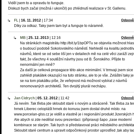
Viděl jsem to a opravdu to funguje.
Diskuzi bych začal (možná i ukončil) po zhlédnutí realizace v St. Gallenu.
FL
|
16. 11. 2012
|
17:34
Odpově
Díky za odkaz. Taky jsem tam byl a funguje to náramně.
MB
|
25. 12. 2013
|
12:16
Odpově
Na stránkách magistrátu http://bit.ly/1bpOPTu se objevila možnost hla
o budoucí podobě Sokolovského náměstí. Nehledě na kvalitu jednotil
návrhů, které se od sebe liší jen v detailech mě na celé věci zaráží z
fakt, že všechny 4 soutěžní návrhy jsou od B. Šonského. Příjde to
nenormální jen mně?
Za další je celková propagace této akce minimální. V trmvaji jsem sice
zahlédl plakátek okazující na tuto stránku, ale to je vše. Zvláštní taky je
se na tom plakátku píše, že veřejnost má možnost vybírat z návrhů
renomovaných architektů. Ten dvojitý plurál nechápu.
Jan Cidrych
|
05. 12. 2012
|
11:42
Odpově
Já nevím .Tak třeba jde skloubit staré s novým a obráceně. Tak třeba za te
hrnek Liberec celoplášt hrnek do konusu jsem dostal druhé místo. na
www.porcelan-glss.cz je vidět a vlastně je i regionální produkt Jizerských h
Ale abych si zde nedělal svou prezentaci. (připravuji šapo ,zase moderní
kombinace se starým .Tak bych si představoval práci městského architekta
Skloubit staré centrum a upravit odpočinkový prostor uprostřed ,tak aby lad