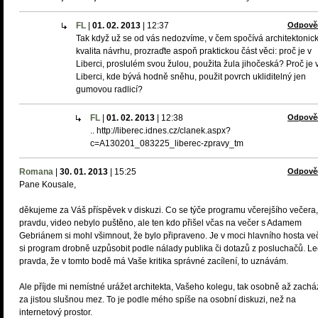
FL
|
01. 02. 2013
|
12:37
Odpově
Tak když už se od vás nedozvíme, v čem spočívá architektonic
kvalita návrhu, prozraďte aspoň praktickou část věci: proč je v
Liberci, proslulém svou žulou, použita žula jihočeská? Proč je 
Liberci, kde bývá hodně sněhu, použit povrch ukliditelný jen
gumovou radlicí?
FL
|
01. 02. 2013
|
12:38
Odpově
.. http://liberec.idnes.cz/clanek.aspx?
c=A130201_083225_liberec-zpravy_tm
Romana
|
30. 01. 2013
|
15:25
Odpově
Pane Kousale,
děkujeme za Váš příspěvek v diskuzi. Co se týče programu včerejšího večera
pravdu, video nebylo puštěno, ale ten kdo přišel včas na večer s Adamem
Gebriánem si mohl všimnout, že bylo připraveno. Je v moci hlavního hosta ve
si program drobně uzpůsobit podle nálady publika či dotazů z posluchačů. Le
pravda, že v tomto bodě má Vaše kritika správné zacílení, to uznávám.
Ale příjde mi nemístné urážet architekta, Vašeho kolegu, tak osobně až zachá
za jistou slušnou mez. To je podle mého spíše na osobní diskuzi, než na
internetový prostor.