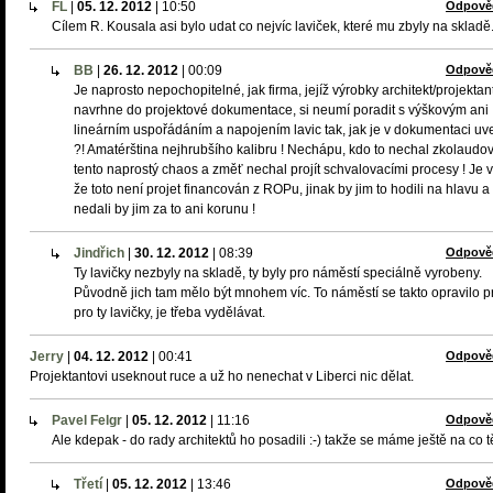
FL
|
05. 12. 2012
|
10:50
Odpově
Cílem R. Kousala asi bylo udat co nejvíc laviček, které mu zbyly na skladě
BB
|
26. 12. 2012
|
00:09
Odpově
Je naprosto nepochopitelné, jak firma, jejíž výrobky architekt/projektan
navrhne do projektové dokumentace, si neumí poradit s výškovým ani
lineárním uspořádáním a napojením lavic tak, jak je v dokumentaci u
?! Amatérština nejhrubšího kalibru ! Nechápu, kdo to nechal zkolaudov
tento naprostý chaos a změť nechal projít schvalovacími procesy ! Je v
že toto není projet financován z ROPu, jinak by jim to hodili na hlavu a
nedali by jim za to ani korunu !
Jindřich
|
30. 12. 2012
|
08:39
Odpově
Ty lavičky nezbyly na skladě, ty byly pro náměstí speciálně vyrobeny.
Původně jich tam mělo být mnohem víc. To náměstí se takto opravilo p
pro ty lavičky, je třeba vydělávat.
Jerry
|
04. 12. 2012
|
00:41
Odpově
Projektantovi useknout ruce a už ho nenechat v Liberci nic dělat.
Pavel Felgr
|
05. 12. 2012
|
11:16
Odpově
Ale kdepak - do rady architektů ho posadili :-) takže se máme ještě na co t
Třetí
|
05. 12. 2012
|
13:46
Odpově